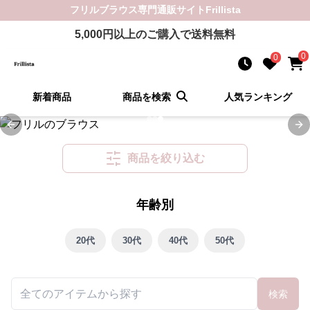
フリルブラウス
専門通販サイト
Frillista
5,000
円以上のご購入で送料無料
0
0
新着商品
商品を検索
人気ランキング
Previous slide
Ne
商品を絞り込む
年齢別
20代
30代
40代
50代
検索