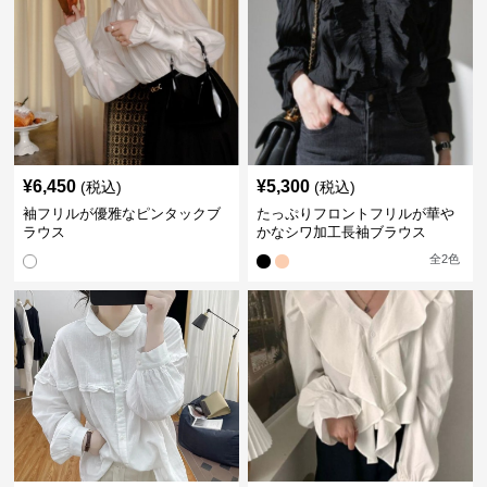
¥
6,450
¥
5,300
(税込)
(税込)
袖フリルが優雅なピンタックブ
たっぷりフロントフリルが華や
ラウス
かなシワ加工長袖ブラウス
全
2
色