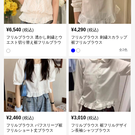
¥
6,540
¥
4,290
(税込)
(税込)
フリルブラウス 透かし刺繍とウ
フリルブラウス 刺繍スカラップ
エスト切り替え裾フリルブラウ
裾フリルブラウス
ス
全
2
色
¥
2,460
¥
3,010
(税込)
(税込)
フリルブラウス パフスリーブ裾
フリルブラウス 裾フリルデザイ
フリルショート丈ブラウス
ン長袖シャツブラウス