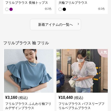
フリルブラウス 長袖トップス
大輪フリルブラウス
全
2
色
全
2
色
›
新着アイテムの一覧へ
フリルブラウス 袖 フリル
人気
¥
3,160
¥
10,440
(税込)
(税込)
フリルブラウス ふんわり袖フリ
フリルブラウス パフスリーブフ
ルデザインブラウス
リルペプラムブラウス