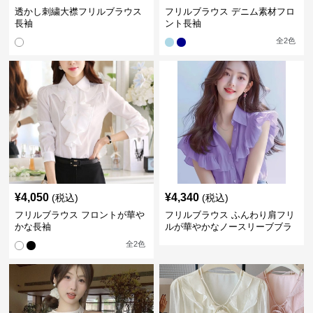
透かし刺繍大襟フリルブラウス
フリルブラウス デニム素材フロ
長袖
ント長袖
全
2
色
¥
4,050
¥
4,340
(税込)
(税込)
フリルブラウス フロントが華や
フリルブラウス ふんわり肩フリ
かな長袖
ルが華やかなノースリーブブラ
ウス
全
2
色