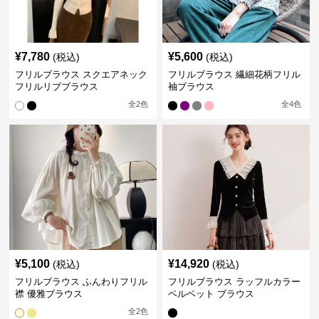
¥
7,780
¥
5,600
(税込)
(税込)
フリルブラウス スクエアネック
フリルブラウス 繊細花柄フリル
フリルリブブラウス
袖ブラウス
全
2
色
全
4
色
¥
5,100
¥
14,920
(税込)
(税込)
フリルブラウス ふんわりフリル
フリルブラウス ラッフルカラー
襟 優雅ブラウス
ベルベット ブラウス
全
2
色