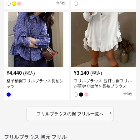
全
3
色
¥
4,440
¥
3,140
(税込)
(税込)
格子柄裾フリルブラウス長袖シ
フリルブラウス 波打つ裾フリル
ャツ
が華やぐ襟付き長袖ブラウス
全
3
色
›
フリルブラウス
の
裾 フリル
一覧へ
フリルブラウス 胸元 フリル