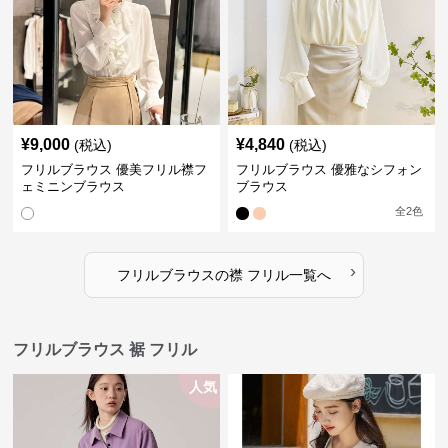
¥
9,000
¥
4,840
(税込)
(税込)
フリルブラウス 優美フリル襟フ
フリルブラウス 優雅なシフォン
ェミニンブラウス
ブラウス
全
2
色
›
フリルブラウス
の
襟 フリル
一覧へ
フリルブラウス 裾 フリル
人気