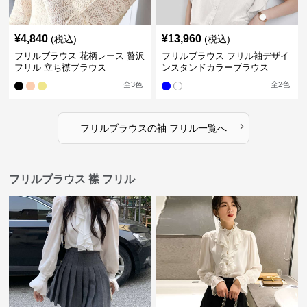
¥
4,840
¥
13,960
(税込)
(税込)
フリルブラウス 花柄レース 贅沢
フリルブラウス フリル袖デザイ
フリル 立ち襟ブラウス
ンスタンドカラーブラウス
全
3
色
全
2
色
›
フリルブラウス
の
袖 フリル
一覧へ
フリルブラウス 襟 フリル