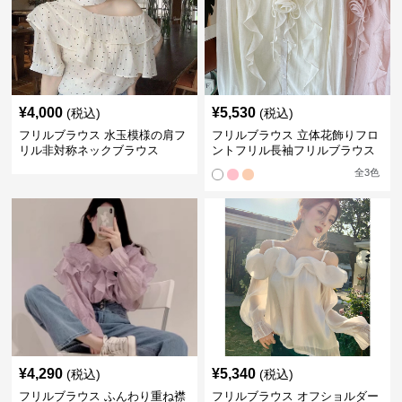
¥
4,000
¥
5,530
(税込)
(税込)
フリルブラウス 水玉模様の肩フ
フリルブラウス 立体花飾りフロ
リル非対称ネックブラウス
ントフリル長袖フリルブラウス
全
3
色
¥
4,290
¥
5,340
(税込)
(税込)
フリルブラウス ふんわり重ね襟
フリルブラウス オフショルダー