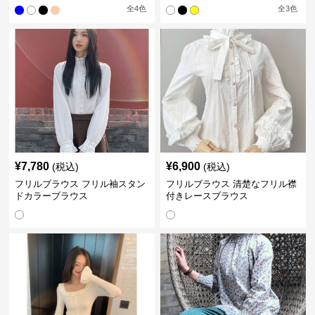
全
4
色
全
3
色
¥
7,780
¥
6,900
(税込)
(税込)
フリルブラウス フリル袖スタン
フリルブラウス 清楚なフリル襟
ドカラーブラウス
付きレースブラウス