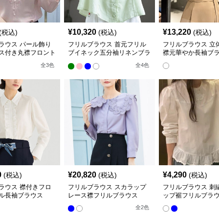
¥
10,320
¥
13,220
(税込)
(税込)
(税込)
ラウス パール飾り
フリルブラウス 首元フリル
フリルブラウス 立
ス付き丸襟フロント
ブイネック五分袖リネンブラ
襟元華やか長袖ブ
ラウス
ウス
全
3
色
全
4
色
0
¥
20,820
¥
4,290
(税込)
(税込)
(税込)
ラウス 襟付きフロ
フリルブラウス スカラップ
フリルブラウス 刺
ル長袖ブラウス
レース襟フリルブラウス
ップ裾フリルブラ
全
2
色