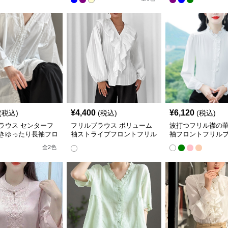
¥
4,400
¥
6,120
(税込)
(税込)
(税込)
ラウス センターフ
フリルブラウス ボリューム
波打つフリル襟の
きゆったり長袖フロ
袖ストライプフロントフリル
袖フロントフリル
ルブラウス
ブラウス
全
2
色