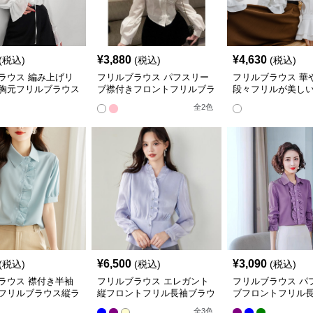
¥
3,880
¥
4,630
(税込)
(税込)
(税込)
ラウス 編み上げリ
フリルブラウス パフスリー
フリルブラウス 華
胸元フリルブラウス
ブ襟付きフロントフリルブラ
段々フリルが美し
ウス
フリルブラウス
全
2
色
¥
6,500
¥
3,090
(税込)
(税込)
(税込)
ラウス 襟付き半袖
フリルブラウス エレガント
フリルブラウス パ
フリルブラウス縦ラ
縦フロントフリル長袖ブラウ
ブフロントフリル
ス
ブラウス
全
3
色