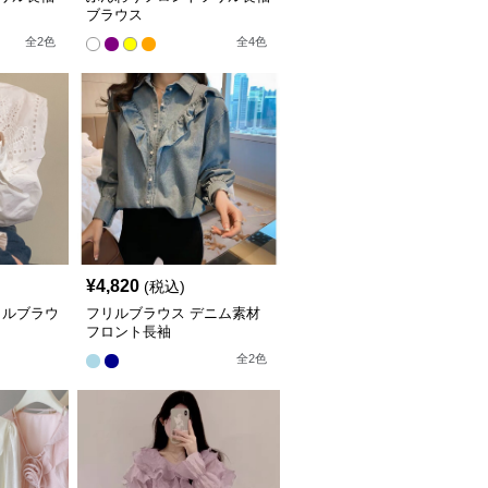
ブラウス
全
2
色
全
4
色
¥
4,820
(税込)
リルブラウ
フリルブラウス デニム素材
フロント長袖
全
2
色