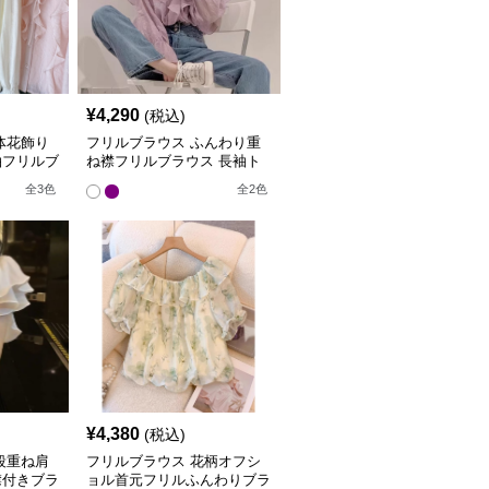
¥
4,290
(税込)
体花飾り
フリルブラウス ふんわり重
袖フリルブ
ね襟フリルブラウス 長袖ト
ップス
全
3
色
全
2
色
¥
4,380
(税込)
段重ね肩
フリルブラウス 花柄オフシ
襟付きブラ
ョル首元フリルふんわりブラ