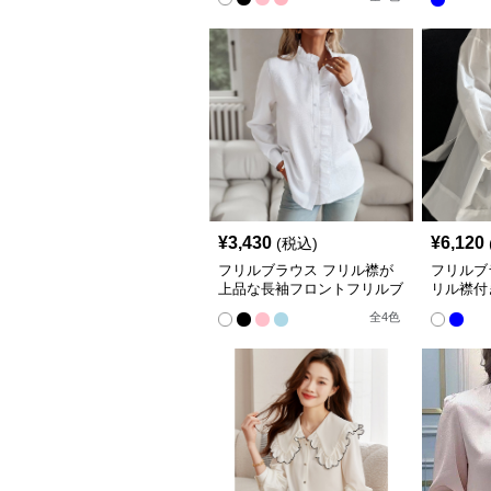
¥
3,430
¥
6,120
(税込)
フリルブラウス フリル襟が
フリルブ
上品な長袖フロントフリルブ
リル襟付
ラウス
ントフリ
全
4
色