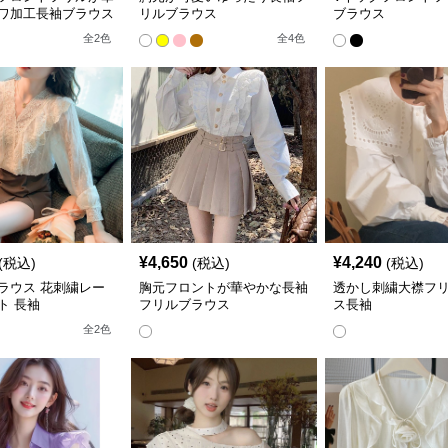
ワ加工長袖ブラウス
リルブラウス
ブラウス
全
2
色
全
4
色
¥
4,650
¥
4,240
(税込)
(税込)
(税込)
ラウス 花刺繍レー
胸元フロントが華やかな長袖
透かし刺繍大襟フ
ト 長袖
フリルブラウス
ス長袖
全
2
色