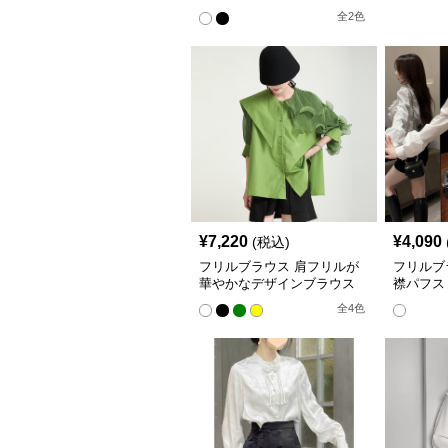
ラウス
全
2
色
¥
7,220
¥
4,090
(税込)
フリルブラウス 肩フリルが
フリルブ
華やかなデザインブラウス
襟パフス
全
4
色