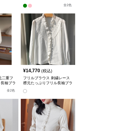
ウス
全
2
色
¥
14,770
(税込)
元二重フ
フリルブラウス 刺繍レース
き長袖ブラ
襟元たっぷりフリル長袖ブラ
ウス
全
2
色