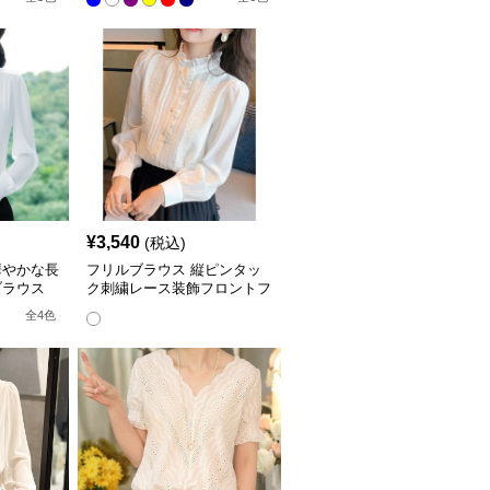
¥
3,540
(税込)
華やかな長
フリルブラウス 縦ピンタッ
ブラウス
ク刺繍レース装飾フロントフ
リルブラウス
全
4
色