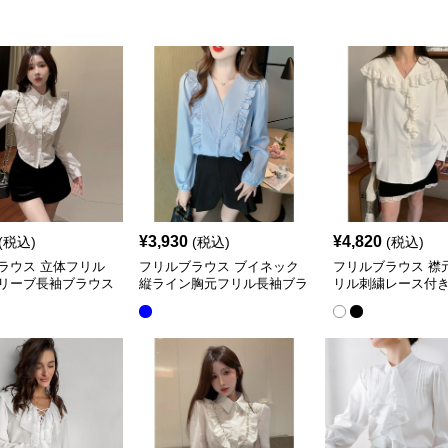
ス
ウス
¥
3,930
¥
4,820
(税込)
(税込)
(税込)
ラウス 立体フリル
フリルブラウス ブイネック
フリルブラウス 襟
リーブ長袖ブラウス
縦ライン胸元フリル長袖ブラ
リル刺繍レース付
ウス
ウス