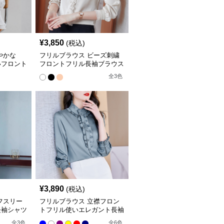
¥
3,850
(税込)
やかな
フリルブラウス ビーズ刺繍
いフロント
フロントフリル長袖ブラウス
全
3
色
¥
3,890
(税込)
フスリー
フリルブラウス 立襟フロン
長袖シャツ
トフリル使いエレガント長袖
ブラウス
全
3
色
全
6
色