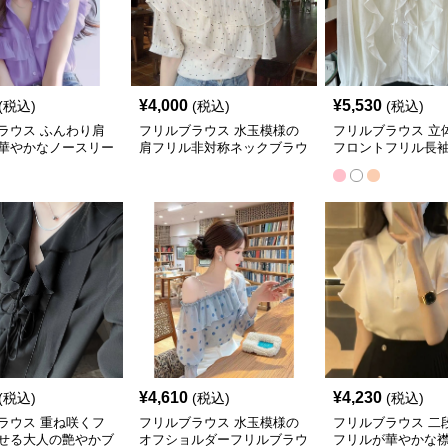
¥
4,000
¥
5,530
(税込)
(税込)
(税込)
ラウス ふんわり肩
フリルブラウス 水玉模様の
フリルブラウス 立
華やかなノースリー
肩フリル非対称ネックブラウ
フロントフリル長
ス
ス
ラウス
¥
4,610
¥
4,230
(税込)
(税込)
(税込)
ラウス 重ね咲くフ
フリルブラウス 水玉模様の
フリルブラウス 二
せる大人の艶やかブ
オフショルダーフリルブラウ
フリルが華やかな