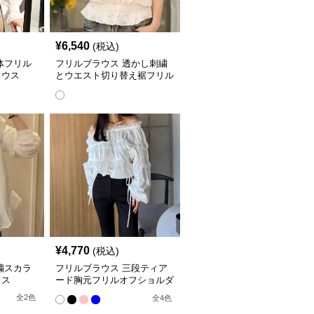
¥
6,540
(税込)
体フリル
フリルブラウス 透かし刺繍
ラウス
とウエスト切り替え裾フリル
ブラウス
¥
4,770
(税込)
繍スカラ
フリルブラウス 三段ティア
ウス
ード胸元フリルオフショルダ
ーブラウス
全
2
色
全
4
色