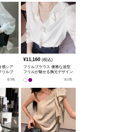
¥
11,160
(税込)
け感シア
フリルブラウス 優雅な波型
フリルブ
フリルが魅せる胸元デザイン
ブラウス
全
3
色
全
2
色