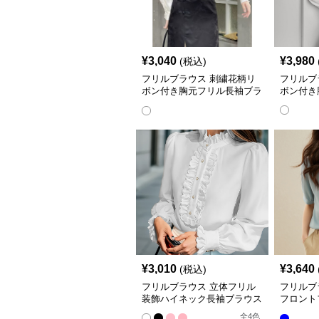
¥
3,040
¥
3,980
(税込)
フリルブラウス 刺繍花柄リ
フリルブ
ボン付き胸元フリル長袖ブラ
ボン付き
ウス
¥
3,010
¥
3,640
(税込)
フリルブラウス 立体フリル
フリルブ
装飾ハイネック長袖ブラウス
フロント
イン装飾
全
4
色