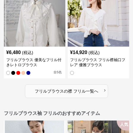
¥
6,480
¥
14,920
(税込)
(税込)
フリルブラウス 優美なフリル付
フリルブラウス フリル襟袖口フ
きレトロブラウス
レア 優雅ブラウス
全
5
色
›
フリルブラウス
の
襟 フリル
一覧へ
フリルブラウス袖 フリルのおすすめアイテム
人気