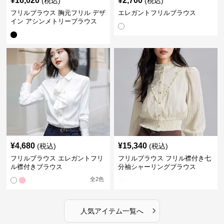
¥
16,020
¥
2,700
(税込)
(税込)
フリルブラウス 胸元フリル デザ
エレガントフリルブラウス
イン アシンメトリーブラウス
¥
4,680
¥
15,340
(税込)
(税込)
フリルブラウス エレガントフリ
フリルブラウス フリル襟付き七
ル襟付きブラウス
分袖シャーリングブラウス
全
2
色
›
人気アイテム一覧へ