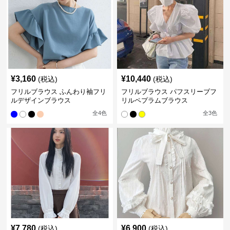
¥
3,160
¥
10,440
(税込)
(税込)
フリルブラウス ふんわり袖フリ
フリルブラウス パフスリーブフ
ルデザインブラウス
リルペプラムブラウス
全
4
色
全
3
色
¥
7,780
¥
6,900
(税込)
(税込)