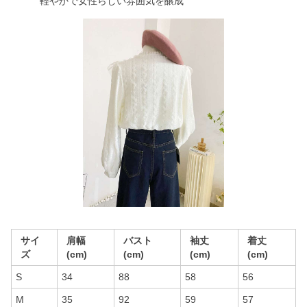
軽やかで女性らしい雰囲気を醸成
サイ
肩幅
バスト
袖丈
着丈
ズ
(cm)
(cm)
(cm)
(cm)
S
34
88
58
56
M
35
92
59
57