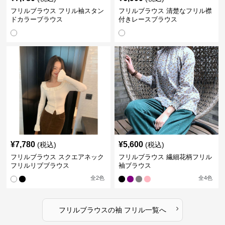
フリルブラウス フリル袖スタン
フリルブラウス 清楚なフリル襟
ドカラーブラウス
付きレースブラウス
¥
7,780
¥
5,600
(税込)
(税込)
フリルブラウス スクエアネック
フリルブラウス 繊細花柄フリル
フリルリブブラウス
袖ブラウス
全
2
色
全
4
色
›
フリルブラウス
の
袖 フリル
一覧へ