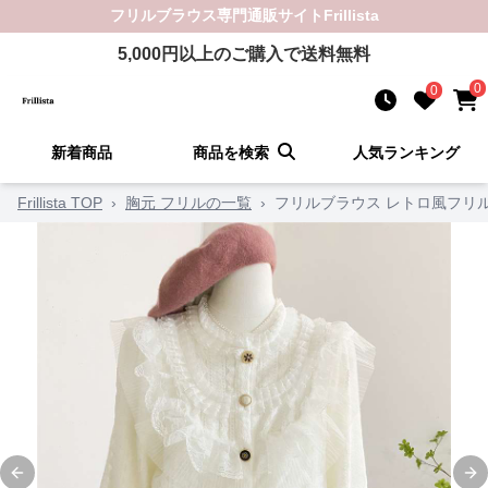
フリルブラウス
専門通販サイト
Frillista
5,000
円以上のご購入で送料無料
0
0
新着商品
商品を検索
人気ランキング
Frillista TOP
›
胸元 フリルの一覧
›
フリルブラウス レトロ風フリ
Previous slide
Ne