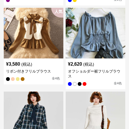
人気
¥
3,580
¥
2,620
(税込)
(税込)
リボン付きフリルブラウス
オフショルダー裾フリルブラウ
ス
全
4
色
全
4
色