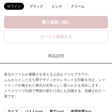
ホワイト
ブラック
ピンク
クリーム
購入画面に進む
カートに追加する
商品説明
首元のフリルが優雅さを添える上品なフリルブラウス。
ふんわりとした立ち襟デザインがエレガントな印象を与え、シャ
ーリングが施された胸元が女性らしい柔らかさを演出します。
ノースリーブ仕様で季節の変わり目にも活躍する、洗練された一
着です。
サイズ
バスト(cm)
着丈(cm)
推奨体重(kg)