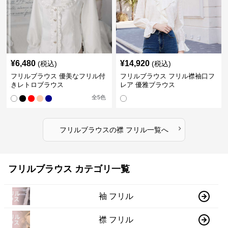
¥
6,480
¥
14,920
(税込)
(税込)
フリルブラウス 優美なフリル付
フリルブラウス フリル襟袖口フ
きレトロブラウス
レア 優雅ブラウス
全
5
色
›
フリルブラウス
の
襟 フリル
一覧へ
フリルブラウス カテゴリ一覧
袖 フリル
襟 フリル