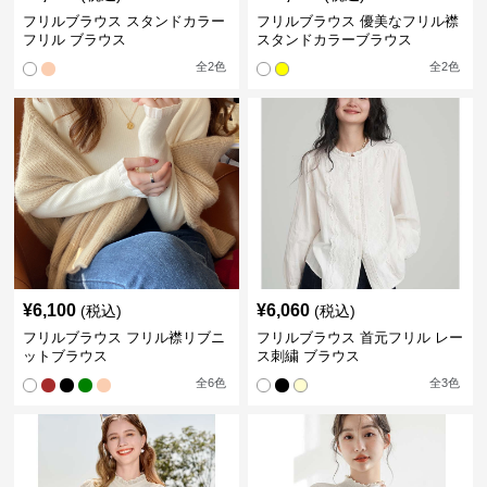
フリルブラウス スタンドカラー
フリルブラウス 優美なフリル襟
フリル ブラウス
スタンドカラーブラウス
全
2
色
全
2
色
¥
6,100
¥
6,060
(税込)
(税込)
フリルブラウス フリル襟リブニ
フリルブラウス 首元フリル レー
ットブラウス
ス刺繍 ブラウス
全
6
色
全
3
色