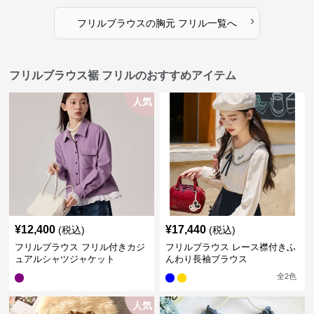
›
フリルブラウス
の
胸元 フリル
一覧へ
フリルブラウス裾 フリルのおすすめアイテム
人気
¥
12,400
¥
17,440
(税込)
(税込)
フリルブラウス フリル付きカジ
フリルブラウス レース襟付きふ
ュアルシャツジャケット
んわり長袖ブラウス
全
2
色
人気