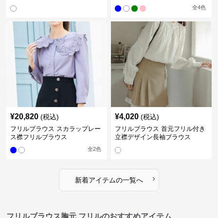
全
4
色
¥
20,820
¥
4,020
(税込)
(税込)
フリルブラウス スカラップレー
フリルブラウス 首元フリル付き
ス襟フリルブラウス
立襟デザイン長袖ブラウス
全
2
色
›
新着アイテムの一覧へ
フリルブラウス胸元 フリルのおすすめアイテム