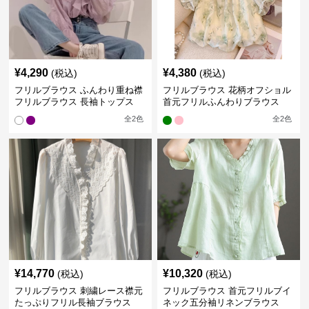
¥
4,290
¥
4,380
(税込)
(税込)
フリルブラウス ふんわり重ね襟
フリルブラウス 花柄オフショル
フリルブラウス 長袖トップス
首元フリルふんわりブラウス
全
2
色
全
2
色
¥
14,770
¥
10,320
(税込)
(税込)
フリルブラウス 刺繍レース襟元
フリルブラウス 首元フリルブイ
たっぷりフリル長袖ブラウス
ネック五分袖リネンブラウス