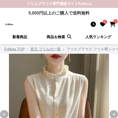
フリルブラウス
専門通販サイト
Frillista
5,000
円以上のご購入で送料無料
0
0
新着商品
商品を検索
人気ランキング
Frillista TOP
›
首元 フリルの一覧
›
フリルブラウス フリル襟シャ
Previous slide
Ne