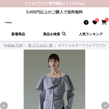
フリルブラウス
専門通販サイト
Frillista
5,000
円以上のご購入で送料無料
0
0
新着商品
商品を検索
人気ランキング
Frillista TOP
›
肩 フリルの一覧
›
オフショルダーフリルブラウス
Previous slide
Ne