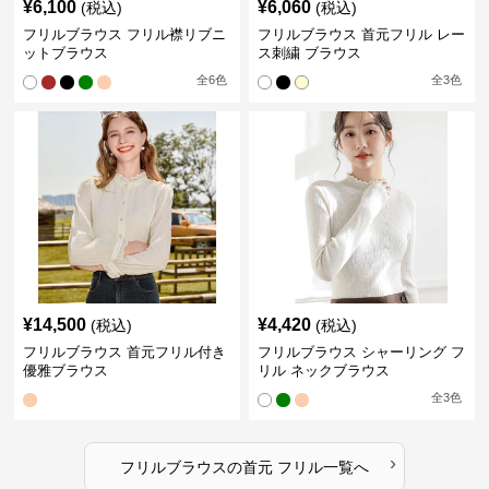
¥
6,100
¥
6,060
(税込)
(税込)
フリルブラウス フリル襟リブニ
フリルブラウス 首元フリル レー
ットブラウス
ス刺繍 ブラウス
全
6
色
全
3
色
¥
14,500
¥
4,420
(税込)
(税込)
フリルブラウス 首元フリル付き
フリルブラウス シャーリング フ
優雅ブラウス
リル ネックブラウス
全
3
色
›
フリルブラウス
の
首元 フリル
一覧へ