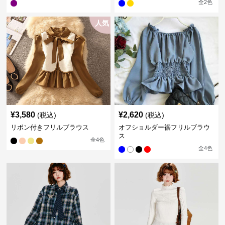
全
2
色
人気
¥
3,580
¥
2,620
(税込)
(税込)
リボン付きフリルブラウス
オフショルダー裾フリルブラウ
ス
全
4
色
全
4
色