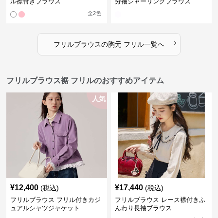
ル襟付きブラウス
分袖シャーリングブラウス
全
2
色
›
フリルブラウス
の
胸元 フリル
一覧へ
フリルブラウス裾 フリルのおすすめアイテム
人気
¥
12,400
¥
17,440
(税込)
(税込)
フリルブラウス フリル付きカジ
フリルブラウス レース襟付きふ
ュアルシャツジャケット
んわり長袖ブラウス