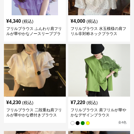
¥
4,340
¥
4,000
(税込)
(税込)
フリルブラウス ふんわり肩フリ
フリルブラウス 水玉模様の肩フ
ルが華やかなノースリーブブラ
リル非対称ネックブラウス
ウス
¥
4,230
¥
7,220
(税込)
(税込)
フリルブラウス 二段重ね肩フリ
フリルブラウス 肩フリルが華や
ルが華やかな襟付きブラウス
かなデザインブラウス
全
4
色