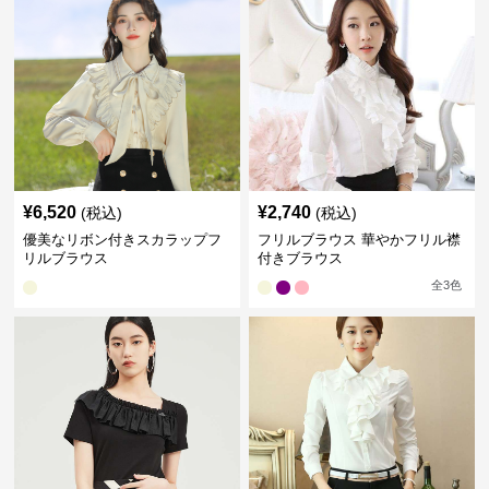
¥
6,520
¥
2,740
(税込)
(税込)
優美なリボン付きスカラップフ
フリルブラウス 華やかフリル襟
リルブラウス
付きブラウス
全
3
色