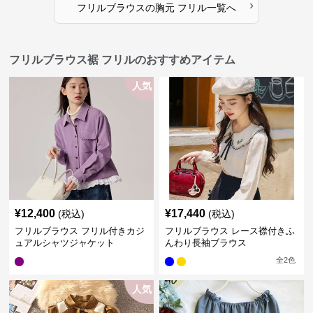
›
フリルブラウス
の
胸元 フリル
一覧へ
フリルブラウス裾 フリルのおすすめアイテム
人気
¥
12,400
¥
17,440
(税込)
(税込)
フリルブラウス フリル付きカジ
フリルブラウス レース襟付きふ
ュアルシャツジャケット
んわり長袖ブラウス
全
2
色
人気