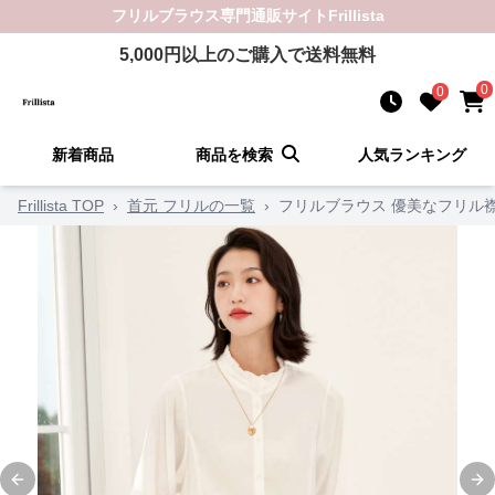
フリルブラウス
専門通販サイト
Frillista
5,000
円以上のご購入で送料無料
0
0
新着商品
商品を検索
人気ランキング
Frillista TOP
›
首元 フリルの一覧
›
フリルブラウス 優美なフリル
Previous slide
Ne