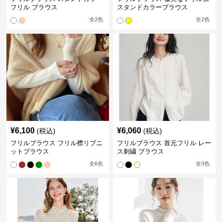
フリル ブラウス
スタンドカラーブラウス
全
2
色
全
2
色
¥
6,100
¥
6,060
(税込)
(税込)
フリルブラウス フリル襟リブニ
フリルブラウス 首元フリル レー
ットブラウス
ス刺繍 ブラウス
全
6
色
全
3
色