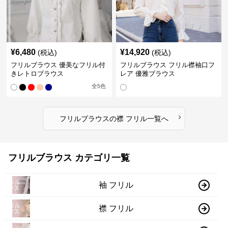
¥
6,480
¥
14,920
(税込)
(税込)
フリルブラウス 優美なフリル付
フリルブラウス フリル襟袖口フ
きレトロブラウス
レア 優雅ブラウス
全
5
色
›
フリルブラウス
の
襟 フリル
一覧へ
フリルブラウス カテゴリ一覧
袖 フリル
襟 フリル