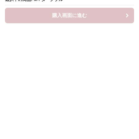
購入画面に進む
購入画面に進む
Frillista
について
会社概要
利用規約