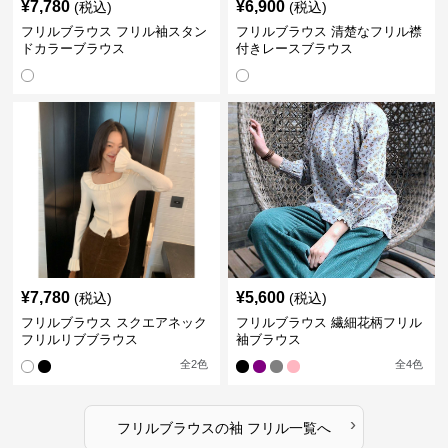
¥
7,780
¥
6,900
(税込)
(税込)
フリルブラウス フリル袖スタン
フリルブラウス 清楚なフリル襟
ドカラーブラウス
付きレースブラウス
¥
7,780
¥
5,600
(税込)
(税込)
フリルブラウス スクエアネック
フリルブラウス 繊細花柄フリル
フリルリブブラウス
袖ブラウス
全
2
色
全
4
色
›
フリルブラウス
の
袖 フリル
一覧へ