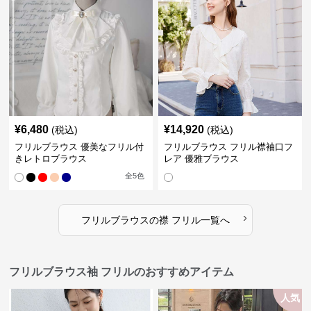
¥
6,480
¥
14,920
(税込)
(税込)
フリルブラウス 優美なフリル付
フリルブラウス フリル襟袖口フ
きレトロブラウス
レア 優雅ブラウス
全
5
色
›
フリルブラウス
の
襟 フリル
一覧へ
フリルブラウス袖 フリルのおすすめアイテム
人気