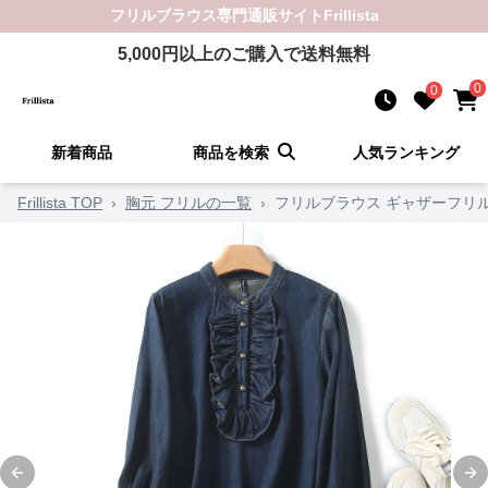
フリルブラウス
専門通販サイト
Frillista
5,000
円以上のご購入で送料無料
0
0
新着商品
商品を検索
人気ランキング
Frillista TOP
›
胸元 フリルの一覧
›
フリルブラウス ギャザーフリ
Previous slide
Ne