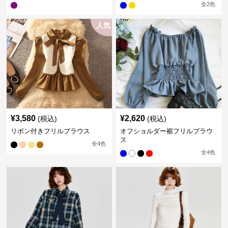
全
2
色
人気
¥
3,580
¥
2,620
(税込)
(税込)
リボン付きフリルブラウス
オフショルダー裾フリルブラウ
ス
全
4
色
全
4
色