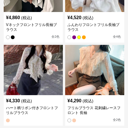
¥
4,860
¥
4,520
(税込)
(税込)
Vネックフロントフリル長袖ブ
ふんわりフロントフリル長袖ブ
ラウス
ラウス
全
2
色
全
4
色
¥
4,330
¥
4,290
(税込)
(税込)
ハート柄リボン付きフロントフ
フリルブラウス 花刺繍レースフ
リルブラウス
ロント 長袖
全
2
色