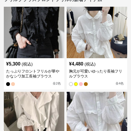
¥
5,300
¥
4,480
(税込)
(税込)
たっぷりフロントフリルが華や
胸元が可愛いゆったり長袖フリ
かなシワ加工長袖ブラウス
ルブラウス
全
2
色
全
4
色