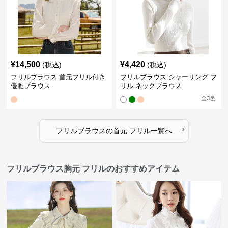
¥
14,500
¥
4,420
(税込)
(税込)
フリルブラウス 首元フリル付き
フリルブラウス シャーリング フ
優雅ブラウス
リル ネックブラウス
全
3
色
›
フリルブラウス
の
首元 フリル
一覧へ
フリルブラウス胸元 フリルのおすすめアイテム