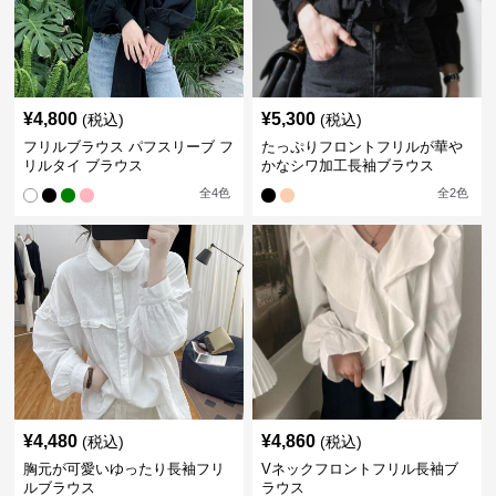
¥
4,800
¥
5,300
(税込)
(税込)
フリルブラウス パフスリーブ フ
たっぷりフロントフリルが華や
リルタイ ブラウス
かなシワ加工長袖ブラウス
全
4
色
全
2
色
¥
4,480
¥
4,860
(税込)
(税込)
胸元が可愛いゆったり長袖フリ
Vネックフロントフリル長袖ブ
ルブラウス
ラウス