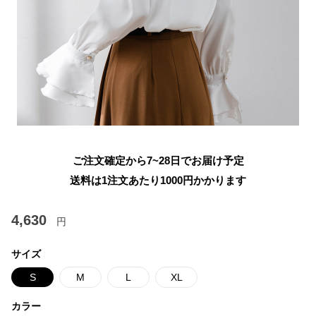
ご注文確定から7~28日でお届け予定
送料は1注文あたり
1000
円かかります
4,630
円
サイズ
S
M
L
XL
カラー