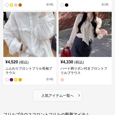
全
4
色
全
2
色
¥
4,520
¥
4,330
(税込)
(税込)
ふんわりフロントフリル長袖ブ
ハート柄リボン付きフロントフ
ラウス
リルブラウス
全
4
色
›
人気アイテム一覧へ
フリルブラウスフロントフリルの新着アイテム