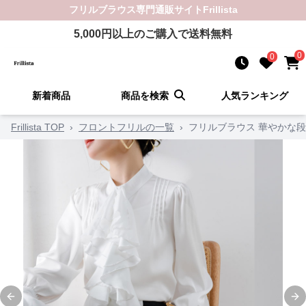
フリルブラウス
専門通販サイト
Frillista
5,000
円以上のご購入で送料無料
0
0
新着商品
商品を検索
人気ランキング
Frillista TOP
›
フロントフリルの一覧
›
フリルブラウス 華やかな
Previous slide
Ne