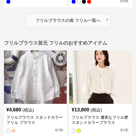
全
4
色
›
フリルブラウス
の
肩 フリル
一覧へ
フリルブラウス首元 フリルのおすすめアイテム
¥
4,680
¥
13,800
(税込)
(税込)
フリルブラウス スタンドカラー
フリルブラウス 優美なフリル襟
フリル ブラウス
スタンドカラーブラウス
全
2
色
全
2
色