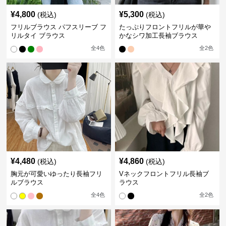
¥
4,800
¥
5,300
(税込)
(税込)
フリルブラウス パフスリーブ フ
たっぷりフロントフリルが華や
リルタイ ブラウス
かなシワ加工長袖ブラウス
全
4
色
全
2
色
¥
4,480
¥
4,860
(税込)
(税込)
胸元が可愛いゆったり長袖フリ
Vネックフロントフリル長袖ブ
ルブラウス
ラウス
全
4
色
全
2
色