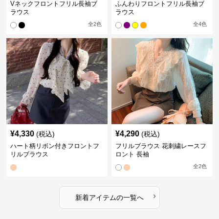
Vネックフロントフリル長袖ブ
ふんわりフロントフリル長袖ブ
ラウス
ラウス
全
2
色
全
4
色
¥
4,330
¥
4,290
(税込)
(税込)
ハート柄リボン付きフロントフ
フリルブラウス 花刺繍レースフ
リルブラウス
ロント 長袖
全
2
色
›
新着アイテムの一覧へ