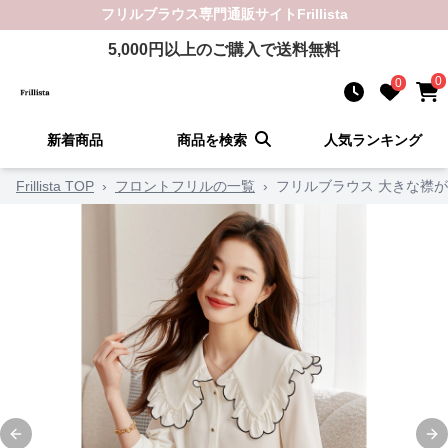
フリルブラウス
専門通販サイト
Frillista
5,000
円以上のご購入で送料無料
0
0
新着商品
商品を検索
人気ランキング
Frillista TOP
›
フロントフリルの一覧
›
フリルブラウス 大きな襟
Previous slide
Ne