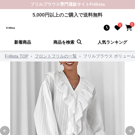
フリルブラウス
専門通販サイト
Frillista
5,000
円以上のご購入で送料無料
0
0
新着商品
商品を検索
人気ランキング
Frillista TOP
›
フロントフリルの一覧
›
フリルブラウス ボリュー
Previous slide
Ne