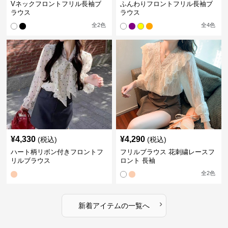
Vネックフロントフリル長袖ブ
ふんわりフロントフリル長袖ブ
ラウス
ラウス
全
2
色
全
4
色
¥
4,330
¥
4,290
(税込)
(税込)
ハート柄リボン付きフロントフ
フリルブラウス 花刺繍レースフ
リルブラウス
ロント 長袖
全
2
色
›
新着アイテムの一覧へ