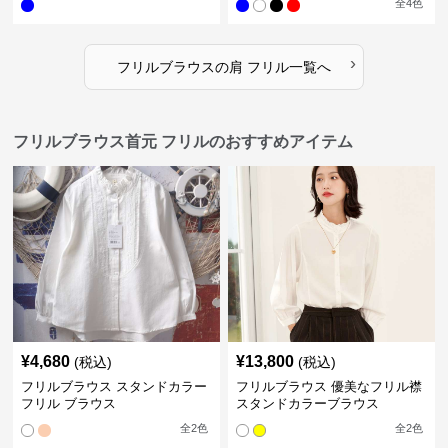
全
4
色
›
フリルブラウス
の
肩 フリル
一覧へ
フリルブラウス首元 フリルのおすすめアイテム
¥
4,680
¥
13,800
(税込)
(税込)
フリルブラウス スタンドカラー
フリルブラウス 優美なフリル襟
フリル ブラウス
スタンドカラーブラウス
全
2
色
全
2
色