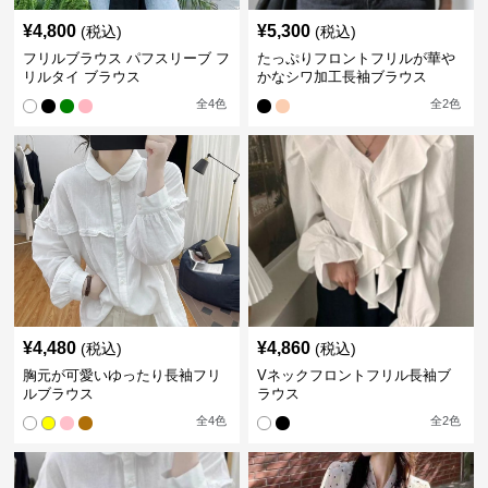
¥
4,800
¥
5,300
(税込)
(税込)
フリルブラウス パフスリーブ フ
たっぷりフロントフリルが華や
リルタイ ブラウス
かなシワ加工長袖ブラウス
全
4
色
全
2
色
¥
4,480
¥
4,860
(税込)
(税込)
胸元が可愛いゆったり長袖フリ
Vネックフロントフリル長袖ブ
ルブラウス
ラウス
全
4
色
全
2
色