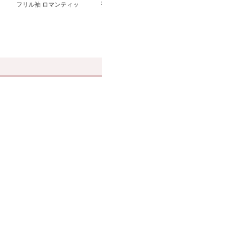
フリル袖 ロマンティッ
襟付き水玉柄ブラウス
フリル襟レース
クブラウス
ウス