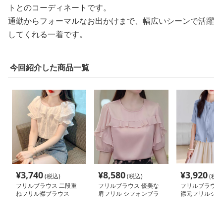
トとのコーディネートです。
通勤からフォーマルなお出かけまで、幅広いシーンで活躍
してくれる一着です。
今回紹介した商品一覧
¥
3,740
¥
8,580
¥
3,920
(税込)
(税込)
(税込
フリルブラウス 二段重
フリルブラウス 優美な
フリルブラウス
ねフリル襟ブラウス
肩フリル シフォンブラ
襟元フリルショ
ウス
ウス