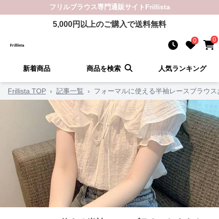
フリルブラウス
専門通販サイト
Frillista
5,000
円以上のご購入で送料無料
0
0
新着商品
商品を検索
人気ランキング
Frillista TOP
›
記事一覧
›
フォーマルに使える半袖レースブラウス