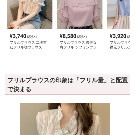
¥
3,740
¥
8,580
¥
3,920
(税込)
(税込)
(税込
フリルブラウス 二段重
フリルブラウス 優美な
フリルブラウス
ねフリル襟ブラウス
肩フリル シフォンブラ
襟元フリルショ
ウス
ウス
フリルブラウスの印象は「フリル量」と配置
で決まる