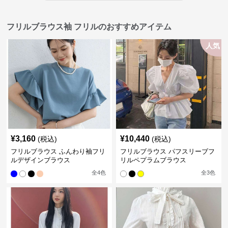
フリルブラウス袖 フリルのおすすめアイテム
人気
¥
3,160
¥
10,440
(税込)
(税込)
フリルブラウス ふんわり袖フリ
フリルブラウス パフスリーブフ
ルデザインブラウス
リルペプラムブラウス
全
4
色
全
3
色