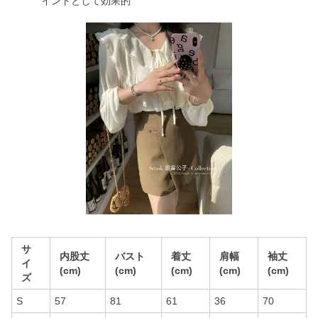
イントとして効果的
サ
内股丈
バスト
着丈
肩幅
袖丈
イ
(cm)
(cm)
(cm)
(cm)
(cm)
ズ
S
57
81
61
36
70