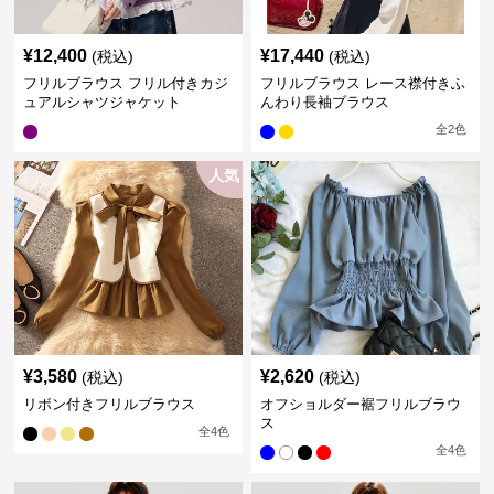
¥
12,400
¥
17,440
(税込)
(税込)
フリルブラウス フリル付きカジ
フリルブラウス レース襟付きふ
ュアルシャツジャケット
んわり長袖ブラウス
全
2
色
人気
¥
3,580
¥
2,620
(税込)
(税込)
リボン付きフリルブラウス
オフショルダー裾フリルブラウ
ス
全
4
色
全
4
色