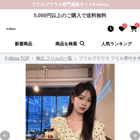
フリルブラウス
専門通販サイト
Frillista
5,000
円以上のご購入で送料無料
0
0
新着商品
商品を検索
人気ランキング
Frillista TOP
›
胸元 フリルの一覧
›
フリルブラウス フリル襟付き
Previous slide
Ne