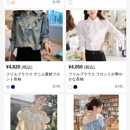
全
2
色
¥
4,820
¥
4,050
(税込)
(税込)
フリルブラウス デニム素材フロ
フリルブラウス フロントが華や
ント長袖
かな長袖
全
2
色
全
2
色