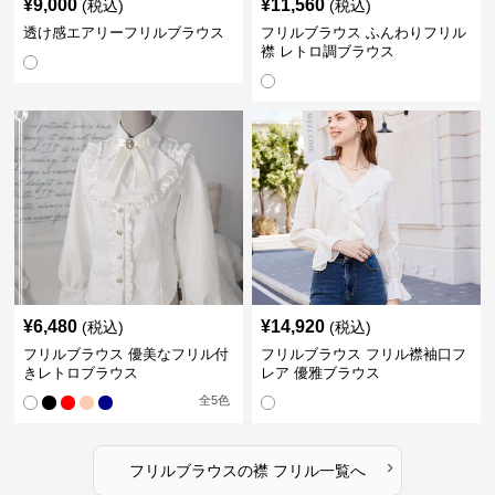
¥
9,000
¥
11,560
(税込)
(税込)
透け感エアリーフリルブラウス
フリルブラウス ふんわりフリル
襟 レトロ調ブラウス
¥
6,480
¥
14,920
(税込)
(税込)
フリルブラウス 優美なフリル付
フリルブラウス フリル襟袖口フ
きレトロブラウス
レア 優雅ブラウス
全
5
色
›
フリルブラウス
の
襟 フリル
一覧へ