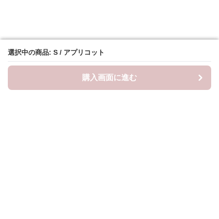
選択中の商品: S / アプリコット
選択中の商品: S / アプリコット
購入画面に進む
購入画面に進む
Frillista
について