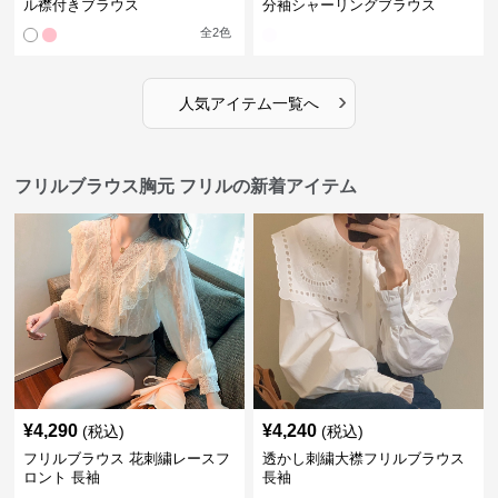
ル襟付きブラウス
分袖シャーリングブラウス
全
2
色
›
人気アイテム一覧へ
フリルブラウス胸元 フリルの新着アイテム
¥
4,290
¥
4,240
(税込)
(税込)
フリルブラウス 花刺繍レースフ
透かし刺繍大襟フリルブラウス
ロント 長袖
長袖