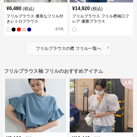
¥
6,480
¥
14,920
(税込)
(税込)
フリルブラウス 優美なフリル付
フリルブラウス フリル襟袖口フ
きレトロブラウス
レア 優雅ブラウス
全
5
色
›
フリルブラウス
の
襟 フリル
一覧へ
フリルブラウス袖 フリルのおすすめアイテム
人気