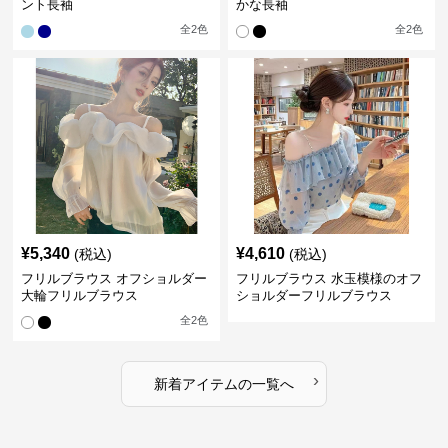
ント長袖
かな長袖
全
2
色
全
2
色
¥
5,340
¥
4,610
(税込)
(税込)
フリルブラウス オフショルダー
フリルブラウス 水玉模様のオフ
大輪フリルブラウス
ショルダーフリルブラウス
全
2
色
›
新着アイテムの一覧へ