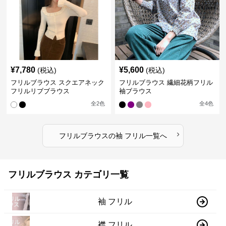
¥
7,780
¥
5,600
(税込)
(税込)
フリルブラウス スクエアネック
フリルブラウス 繊細花柄フリル
フリルリブブラウス
袖ブラウス
全
2
色
全
4
色
›
フリルブラウス
の
袖 フリル
一覧へ
フリルブラウス カテゴリ一覧
袖 フリル
襟 フリル