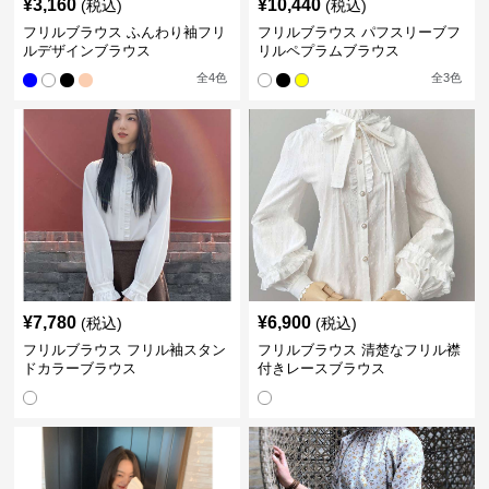
¥
3,160
¥
10,440
(税込)
(税込)
フリルブラウス ふんわり袖フリ
フリルブラウス パフスリーブフ
ルデザインブラウス
リルペプラムブラウス
全
4
色
全
3
色
¥
7,780
¥
6,900
(税込)
(税込)
フリルブラウス フリル袖スタン
フリルブラウス 清楚なフリル襟
ドカラーブラウス
付きレースブラウス