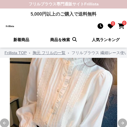
フリルブラウス
専門通販サイト
Frillista
5,000
円以上のご購入で送料無料
0
0
新着商品
商品を検索
人気ランキング
Frillista TOP
›
胸元 フリルの一覧
›
フリルブラウス 繊細レース使
Previous slide
Ne