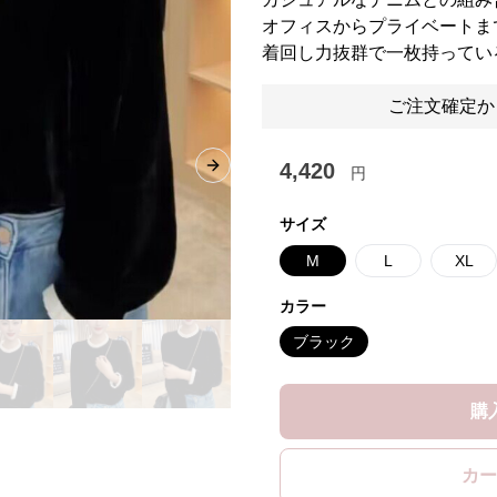
オフィスからプライベートま
着回し力抜群で一枚持ってい
ご注文確定か
4,420
円
Next slide
サイズ
M
L
XL
カラー
ブラック
購
カー