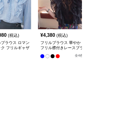
080
¥
4,380
¥
10,300
(税込)
(税込)
(税込)
ルブラウス ロマン
フリルブラウス 華やか
オフショルダーフリルブ
ック フリルギャザ
フリル襟付きレースブラ
ラウス
ラウス
ウス
全
4
色
全
4
色