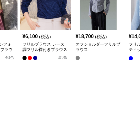
¥
6,100
¥
18,700
¥
14,
)
(税込)
(税込)
シフォ
フリルブラウス レース
オフショルダーフリルブ
フリ
きブラウ
調フリル襟付きブラウス
ラウス
ティ
ー ブ
全
3
色
全
2
色