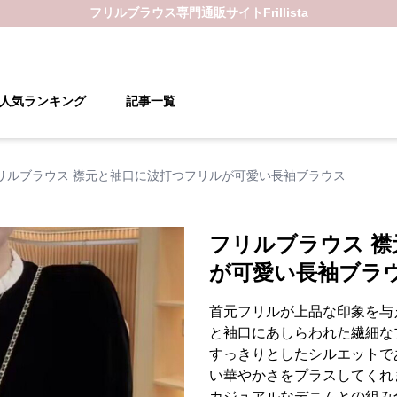
フリルブラウス
専門通販サイト
Frillista
人気ランキング
記事一覧
リルブラウス 襟元と袖口に波打つフリルが可愛い長袖ブラウス
フリルブラウス 
が可愛い長袖ブラ
首元フリルが上品な印象を与
と袖口にあしらわれた繊細な
すっきりとしたシルエットで
い華やかさをプラスしてくれ
カジュアルなデニムとの組み