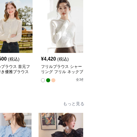
500
¥
4,420
¥
19,540
(税込)
(税込)
(税込)
ルブラウス 首元フ
フリルブラウス シャー
フリルブラウス エレガ
付き優雅ブラウス
リング フリル ネックブ
ントフリル襟シャツブラ
ラウス
ウス
全
3
色
もっと見る