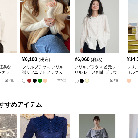
¥
6,100
¥
6,060
¥
14,
)
(税込)
(税込)
優美な
フリルブラウス フリル
フリルブラウス 首元フ
フリ
ドカラー
襟リブニットブラウス
リル レース刺繍 ブラウ
リル
ス
全
6
色
全
2
色
全
3
色
すすめアイテム