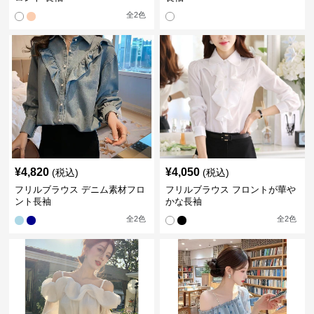
全
2
色
¥
4,820
¥
4,050
(税込)
(税込)
フリルブラウス デニム素材フロ
フリルブラウス フロントが華や
ント長袖
かな長袖
全
2
色
全
2
色