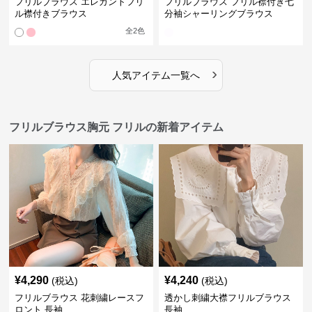
フリルブラウス エレガントフリ
フリルブラウス フリル襟付き七
ル襟付きブラウス
分袖シャーリングブラウス
全
2
色
›
人気アイテム一覧へ
フリルブラウス胸元 フリルの新着アイテム
¥
4,290
¥
4,240
(税込)
(税込)
フリルブラウス 花刺繍レースフ
透かし刺繍大襟フリルブラウス
ロント 長袖
長袖