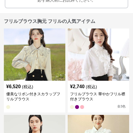
必ず購入前にお読みください。
フリルブラウス胸元 フリルの人気アイテム
¥
6,520
¥
2,740
(税込)
(税込)
優美なリボン付きスカラップフ
フリルブラウス 華やかフリル襟
リルブラウス
付きブラウス
全
3
色