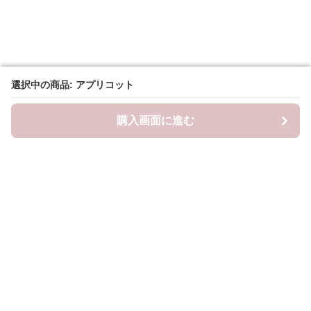
選択中の商品: アプリコット
選択中の商品: アプリコット
購入画面に進む
購入画面に進む
Frillista
について