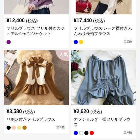
¥
12,400
¥
17,440
(税込)
(税込)
フリルブラウス フリル付きカジ
フリルブラウス レース襟付きふ
ュアルシャツジャケット
んわり長袖ブラウス
全
2
色
人気
¥
3,580
¥
2,620
(税込)
(税込)
リボン付きフリルブラウス
オフショルダー裾フリルブラウ
ス
全
4
色
全
4
色