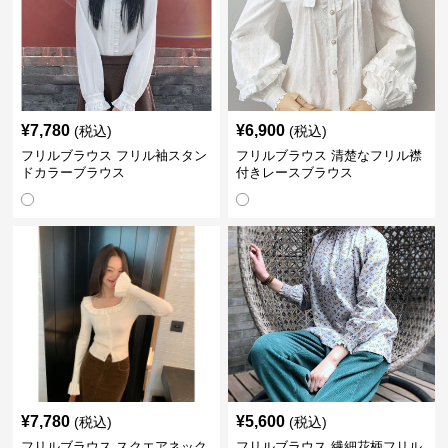
¥
7,780
¥
6,900
(税込)
(税込)
フリルブラウス フリル袖スタン
フリルブラウス 清楚なフリル襟
ドカラーブラウス
付きレースブラウス
¥
7,780
¥
5,600
(税込)
(税込)
フリルブラウス スクエアネック
フリルブラウス 繊細花柄フリル