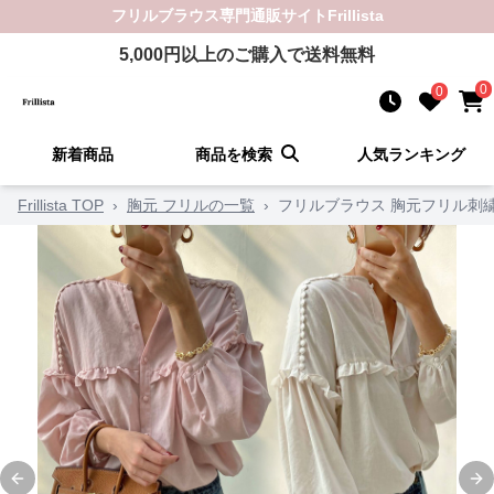
フリルブラウス
専門通販サイト
Frillista
5,000
円以上のご購入で送料無料
0
0
新着商品
商品を検索
人気ランキング
Frillista TOP
›
胸元 フリルの一覧
›
フリルブラウス 胸元フリル刺
Previous slide
Ne