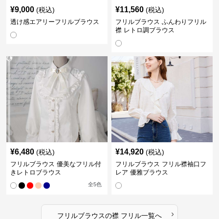
¥
9,000
¥
11,560
(税込)
(税込)
透け感エアリーフリルブラウス
フリルブラウス ふんわりフリル
襟 レトロ調ブラウス
¥
6,480
¥
14,920
(税込)
(税込)
フリルブラウス 優美なフリル付
フリルブラウス フリル襟袖口フ
きレトロブラウス
レア 優雅ブラウス
全
5
色
›
フリルブラウス
の
襟 フリル
一覧へ