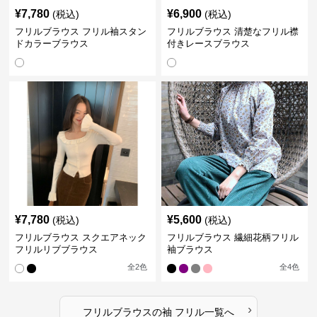
¥
7,780
¥
6,900
(税込)
(税込)
フリルブラウス フリル袖スタン
フリルブラウス 清楚なフリル襟
ドカラーブラウス
付きレースブラウス
¥
7,780
¥
5,600
(税込)
(税込)
フリルブラウス スクエアネック
フリルブラウス 繊細花柄フリル
フリルリブブラウス
袖ブラウス
全
2
色
全
4
色
›
フリルブラウス
の
袖 フリル
一覧へ