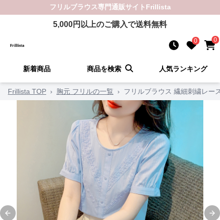
フリルブラウス
専門通販サイト
Frillista
5,000
円以上のご購入で送料無料
0
0
新着商品
商品を検索
人気ランキング
Frillista TOP
›
胸元 フリルの一覧
›
フリルブラウス 繊細刺繍レー
Previous slide
Ne