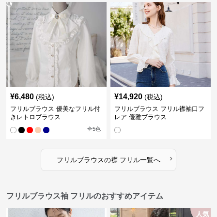
¥
6,480
¥
14,920
(税込)
(税込)
フリルブラウス 優美なフリル付
フリルブラウス フリル襟袖口フ
きレトロブラウス
レア 優雅ブラウス
全
5
色
›
フリルブラウス
の
襟 フリル
一覧へ
フリルブラウス袖 フリルのおすすめアイテム
人気