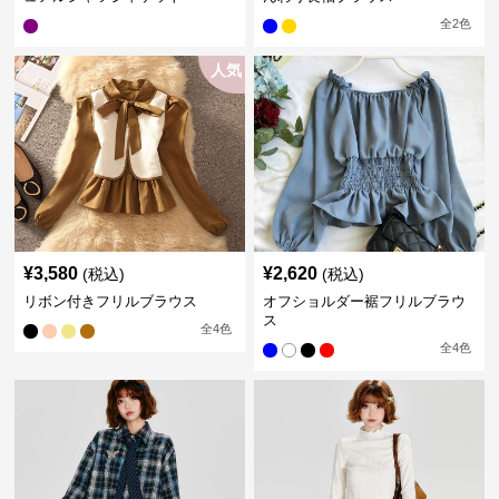
全
2
色
人気
¥
3,580
¥
2,620
(税込)
(税込)
リボン付きフリルブラウス
オフショルダー裾フリルブラウ
ス
全
4
色
全
4
色