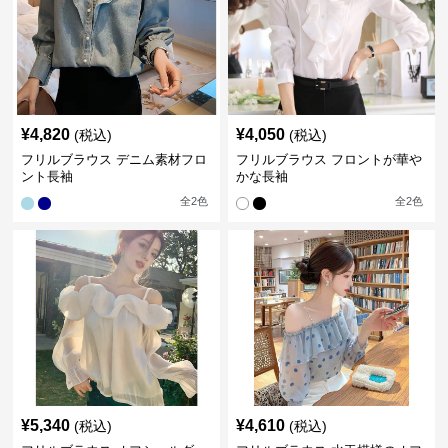
¥
4,820
¥
4,050
(税込)
(税込)
フリルブラウス デニム素材フロ
フリルブラウス フロントが華や
ント長袖
かな長袖
全
2
色
全
2
色
¥
5,340
¥
4,610
(税込)
(税込)