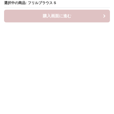
選択中の商品: フリルブラウス S
選択中の商品: フリルブラウス S
購入画面に進む
購入画面に進む
Frillista
について
会社概要
利用規約