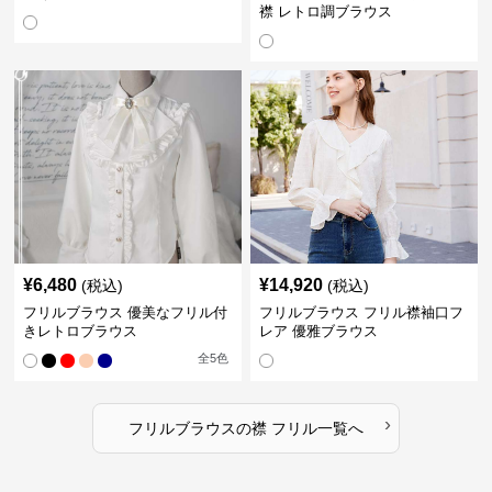
襟 レトロ調ブラウス
¥
6,480
¥
14,920
(税込)
(税込)
フリルブラウス 優美なフリル付
フリルブラウス フリル襟袖口フ
きレトロブラウス
レア 優雅ブラウス
全
5
色
›
フリルブラウス
の
襟 フリル
一覧へ