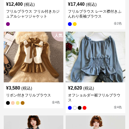
¥
12,400
¥
17,440
(税込)
(税込)
フリルブラウス フリル付きカジ
フリルブラウス レース襟付きふ
ュアルシャツジャケット
んわり長袖ブラウス
全
2
色
人気
¥
3,580
¥
2,620
(税込)
(税込)
リボン付きフリルブラウス
オフショルダー裾フリルブラウ
ス
全
4
色
全
4
色