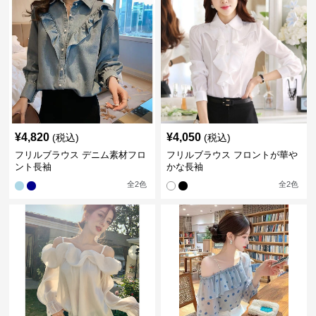
¥
4,820
¥
4,050
(税込)
(税込)
フリルブラウス デニム素材フロ
フリルブラウス フロントが華や
ント長袖
かな長袖
全
2
色
全
2
色