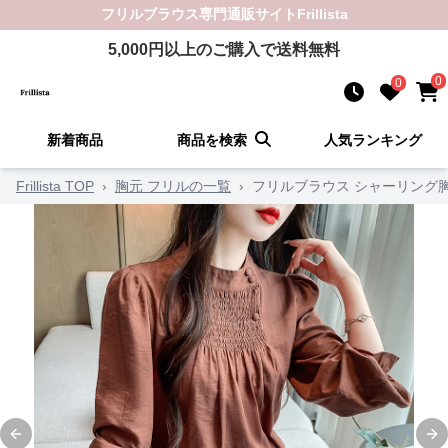
フリルブラウス
専門通販サイト
Frillista
5,000
円以上のご購入で送料無料
0
0
新着商品
商品を検索
人気ランキング
Frillista TOP
›
胸元 フリルの一覧
›
フリルブラウス シャーリング
Previous slide
Ne