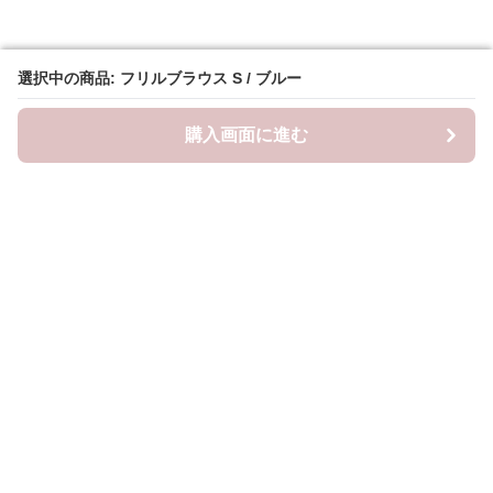
選択中の商品: フリルブラウス S / ブルー
選択中の商品: フリルブラウス S / ブルー
購入画面に進む
購入画面に進む
Frillista
について
会社概要