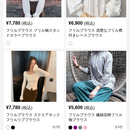
¥
7,780
¥
6,900
(税込)
(税込)
フリルブラウス フリル袖スタン
フリルブラウス 清楚なフリル襟
ドカラーブラウス
付きレースブラウス
¥
7,780
¥
5,600
(税込)
(税込)
フリルブラウス スクエアネック
フリルブラウス 繊細花柄フリル
フリルリブブラウス
袖ブラウス
全
2
色
全
4
色