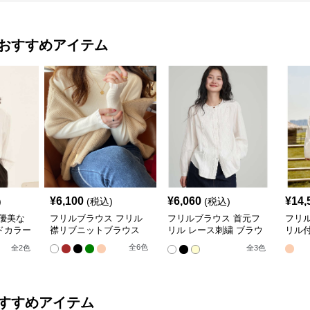
おすすめアイテム
¥
6,100
¥
6,060
¥
14,
)
(税込)
(税込)
優美な
フリルブラウス フリル
フリルブラウス 首元フ
フリ
ドカラー
襟リブニットブラウス
リル レース刺繍 ブラウ
リル
ス
全
6
色
全
2
色
全
3
色
すすめアイテム