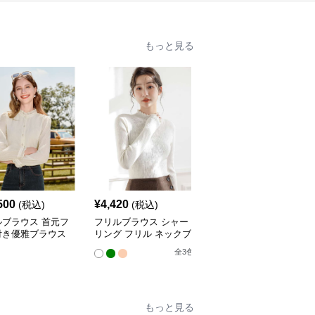
もっと見る
500
¥
4,420
¥
19,540
(税込)
(税込)
(税込)
ルブラウス 首元フ
フリルブラウス シャー
フリルブラウス エレガ
付き優雅ブラウス
リング フリル ネックブ
ントフリル襟シャツブラ
ラウス
ウス
全
3
色
もっと見る