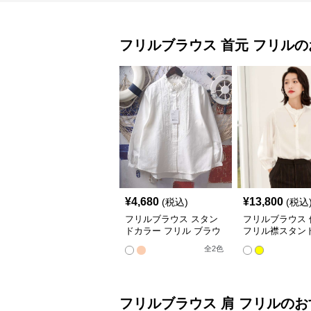
フリルブラウス
首元 フリル
の
¥
4,680
¥
13,800
(税込)
(税込
フリルブラウス スタン
フリルブラウス 
ドカラー フリル ブラウ
フリル襟スタン
ス
ブラウス
全
2
色
フリルブラウス
肩 フリル
のお