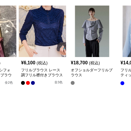
¥
6,100
¥
18,700
¥
14,
)
(税込)
(税込)
シフォ
フリルブラウス レース
オフショルダーフリルブ
フリ
きブラウ
調フリル襟付きブラウス
ラウス
ティ
ー ブ
全
3
色
全
2
色