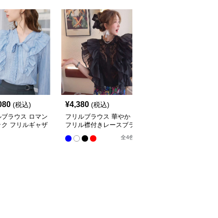
080
¥
4,380
¥
10,300
(税込)
(税込)
(税込)
ルブラウス ロマン
フリルブラウス 華やか
オフショルダーフリルブ
ック フリルギャザ
フリル襟付きレースブラ
ラウス
ラウス
ウス
全
4
色
全
4
色