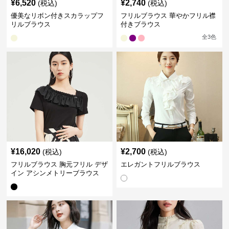
¥
6,520
¥
2,740
(税込)
(税込)
優美なリボン付きスカラップフ
フリルブラウス 華やかフリル襟
リルブラウス
付きブラウス
全
3
色
¥
16,020
¥
2,700
(税込)
(税込)
フリルブラウス 胸元フリル デザ
エレガントフリルブラウス
イン アシンメトリーブラウス