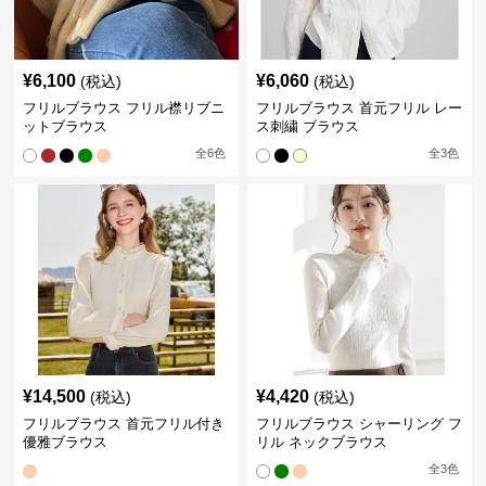
¥
6,100
¥
6,060
(税込)
(税込)
フリルブラウス フリル襟リブニ
フリルブラウス 首元フリル レー
ットブラウス
ス刺繍 ブラウス
全
6
色
全
3
色
¥
14,500
¥
4,420
(税込)
(税込)
フリルブラウス 首元フリル付き
フリルブラウス シャーリング フ
優雅ブラウス
リル ネックブラウス
全
3
色