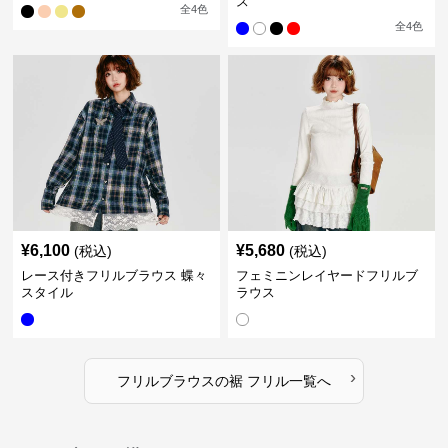
ス
全
4
色
全
4
色
¥
6,100
¥
5,680
(税込)
(税込)
レース付きフリルブラウス 蝶々
フェミニンレイヤードフリルブ
スタイル
ラウス
›
フリルブラウス
の
裾 フリル
一覧へ