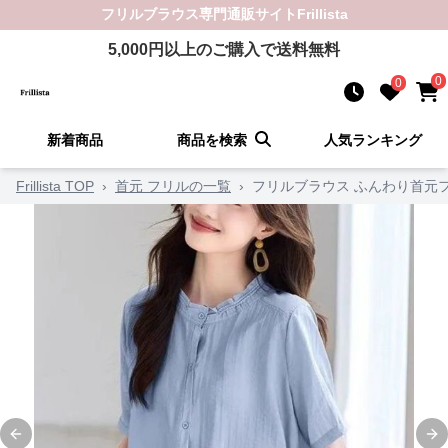
フリルブラウス
専門通販サイト
Frillista
5,000
円以上のご購入で送料無料
0
0
新着商品
商品を検索
人気ランキング
Frillista TOP
›
首元 フリルの一覧
›
フリルブラウス ふんわり首元
Previous slide
Ne