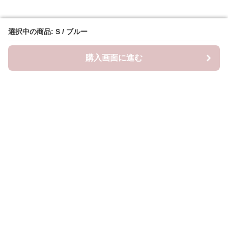
選択中の商品: S / ブルー
選択中の商品: S / ブルー
購入画面に進む
購入画面に進む
Frillista
について
会社概要