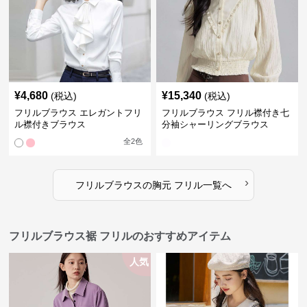
¥
4,680
¥
15,340
(税込)
(税込)
フリルブラウス エレガントフリ
フリルブラウス フリル襟付き七
ル襟付きブラウス
分袖シャーリングブラウス
全
2
色
›
フリルブラウス
の
胸元 フリル
一覧へ
フリルブラウス裾 フリルのおすすめアイテム
人気