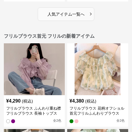
›
人気アイテム一覧へ
フリルブラウス首元 フリルの新着アイテム
¥
4,290
¥
4,380
(税込)
(税込)
フリルブラウス ふんわり重ね襟
フリルブラウス 花柄オフショル
フリルブラウス 長袖トップス
首元フリルふんわりブラウス
全
2
色
全
2
色