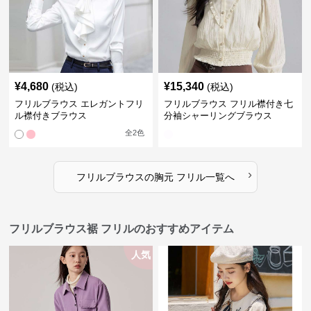
¥
4,680
¥
15,340
(税込)
(税込)
フリルブラウス エレガントフリ
フリルブラウス フリル襟付き七
ル襟付きブラウス
分袖シャーリングブラウス
全
2
色
›
フリルブラウス
の
胸元 フリル
一覧へ
フリルブラウス裾 フリルのおすすめアイテム
人気