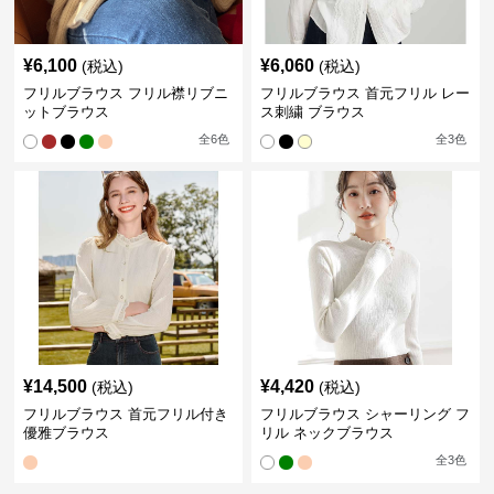
¥
6,100
¥
6,060
(税込)
(税込)
フリルブラウス フリル襟リブニ
フリルブラウス 首元フリル レー
ットブラウス
ス刺繍 ブラウス
全
6
色
全
3
色
¥
14,500
¥
4,420
(税込)
(税込)
フリルブラウス 首元フリル付き
フリルブラウス シャーリング フ
優雅ブラウス
リル ネックブラウス
全
3
色