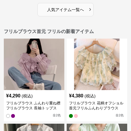
›
人気アイテム一覧へ
フリルブラウス首元 フリルの新着アイテム
¥
4,290
¥
4,380
(税込)
(税込)
フリルブラウス ふんわり重ね襟
フリルブラウス 花柄オフショル
フリルブラウス 長袖トップス
首元フリルふんわりブラウス
全
2
色
全
2
色