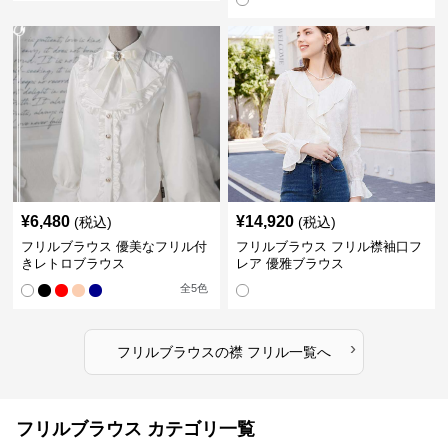
¥
6,480
¥
14,920
(税込)
(税込)
フリルブラウス 優美なフリル付
フリルブラウス フリル襟袖口フ
きレトロブラウス
レア 優雅ブラウス
全
5
色
›
フリルブラウス
の
襟 フリル
一覧へ
フリルブラウス カテゴリ一覧