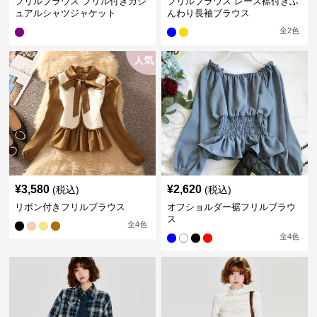
フリルブラウス フリル付きカジ
フリルブラウス レース襟付きふ
ュアルシャツジャケット
んわり長袖ブラウス
全
2
色
人気
¥
3,580
¥
2,620
(税込)
(税込)
リボン付きフリルブラウス
オフショルダー裾フリルブラウ
ス
全
4
色
全
4
色