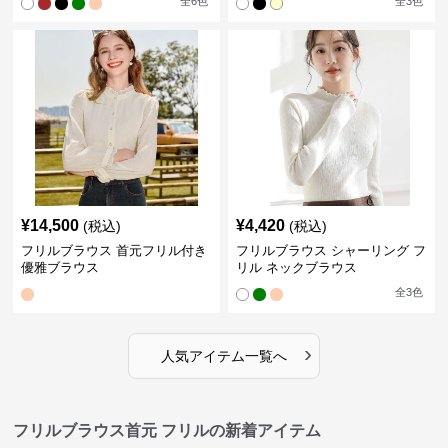
全
6
色
全
3
色
¥
14,500
¥
4,420
(税込)
(税込)
フリルブラウス 首元フリル付き
フリルブラウス シャーリング フ
優雅ブラウス
リル ネックブラウス
全
3
色
›
人気アイテム一覧へ
フリルブラウス首元 フリルの新着アイテム