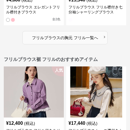
(税込)
(税込)
フリルブラウス エレガントフリ
フリルブラウス フリル襟付き七
ル襟付きブラウス
分袖シャーリングブラウス
全
2
色
›
フリルブラウス
の
胸元 フリル
一覧へ
フリルブラウス裾 フリルのおすすめアイテム
人気
¥
12,400
¥
17,440
(税込)
(税込)