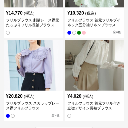
¥
14,770
¥
10,320
(税込)
(税込)
フリルブラウス 刺繍レース襟元
フリルブラウス 首元フリルブイ
たっぷりフリル長袖ブラウス
ネック五分袖リネンブラウス
全
4
色
¥
20,820
¥
4,020
(税込)
(税込)
フリルブラウス スカラップレー
フリルブラウス 首元フリル付き
ス襟フリルブラウス
立襟デザイン長袖ブラウス
全
2
色