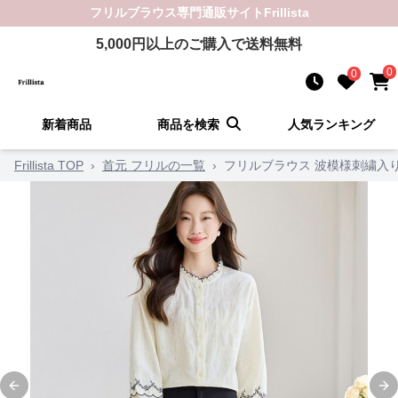
フリルブラウス
専門通販サイト
Frillista
5,000
円以上のご購入で送料無料
0
0
新着商品
商品を検索
人気ランキング
Frillista TOP
›
首元 フリルの一覧
›
フリルブラウス 波模様刺繍入
Previous slide
Ne