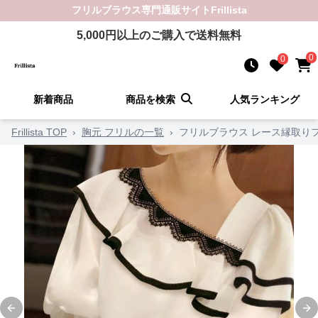
フリルブラウス
専門通販サイト
Frillista
5,000
円以上のご購入で送料無料
0
0
新着商品
商品を検索
人気ランキング
Frillista TOP
›
胸元 フリルの一覧
›
フリルブラウス レース縁取り
Previous slide
Ne