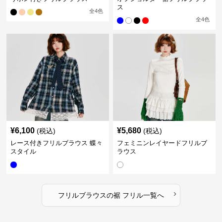
ス
全
4
色
全
4
色
¥
6,100
¥
5,680
(税込)
(税込)
レース付きフリルブラウス 蝶々
フェミニンレイヤードフリルブ
スタイル
ラウス
›
フリルブラウス
の
裾 フリル
一覧へ