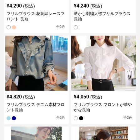
¥
4,290
¥
4,240
(税込)
(税込)
フリルブラウス 花刺繍レースフ
透かし刺繍大襟フリルブラウス
ロント 長袖
長袖
全
2
色
¥
4,820
¥
4,050
(税込)
(税込)
フリルブラウス デニム素材フロ
フリルブラウス フロントが華や
ント長袖
かな長袖
全
2
色
全
2
色