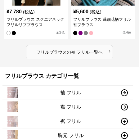
¥
7,780
¥
5,600
(税込)
(税込)
フリルブラウス スクエアネック
フリルブラウス 繊細花柄フリル
フリルリブブラウス
袖ブラウス
全
2
色
全
4
色
›
フリルブラウス
の
袖 フリル
一覧へ
フリルブラウス カテゴリ一覧
袖 フリル
襟 フリル
裾 フリル
胸元 フリル