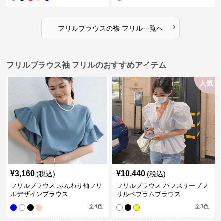
›
フリルブラウス
の
襟 フリル
一覧へ
フリルブラウス袖 フリルのおすすめアイテム
人気
¥
3,160
¥
10,440
(税込)
(税込)
フリルブラウス ふんわり袖フリ
フリルブラウス パフスリーブフ
ルデザインブラウス
リルペプラムブラウス
全
4
色
全
3
色