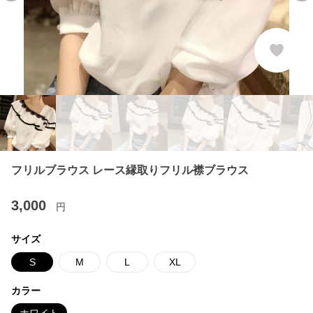
フリルブラウス レース縁取りフリル襟ブラウス
3,000
円
サイズ
S
M
L
XL
カラー