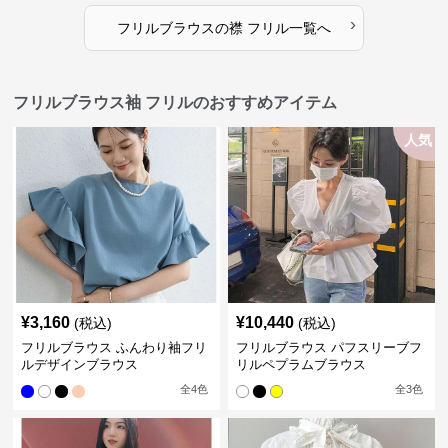
›
フリルブラウス
の
襟 フリル
一覧へ
フリルブラウス袖 フリルのおすすめアイテム
人気
¥
3,160
¥
10,440
(税込)
(税込)
フリルブラウス ふんわり袖フリ
フリルブラウス パフスリーブフ
ルデザインブラウス
リルペプラムブラウス
全
4
色
全
3
色