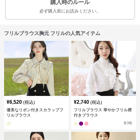
購入時のルール
必ず購入前にお読みください。
フリルブラウス胸元 フリルの人気アイテム
¥
6,520
¥
2,740
(税込)
(税込)
優美なリボン付きスカラップフ
フリルブラウス 華やかフリル襟
リルブラウス
付きブラウス
全
3
色