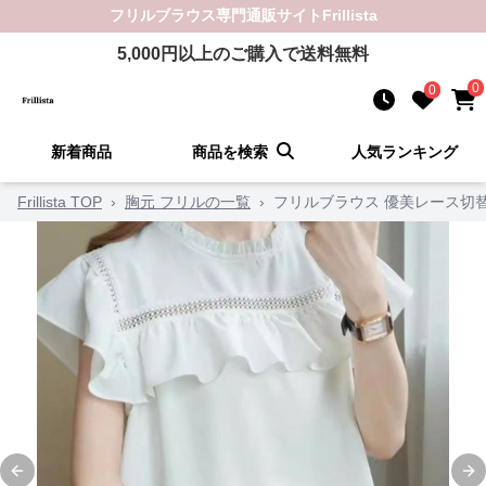
フリルブラウス
専門通販サイト
Frillista
5,000
円以上のご購入で送料無料
0
0
新着商品
商品を検索
人気ランキング
Frillista TOP
›
胸元 フリルの一覧
›
フリルブラウス 優美レース切
Previous slide
Ne