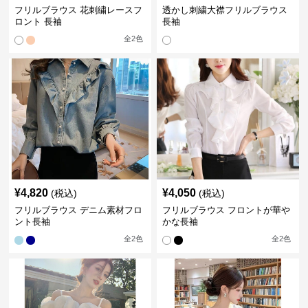
フリルブラウス 花刺繍レースフ
透かし刺繍大襟フリルブラウス
ロント 長袖
長袖
全
2
色
¥
4,820
¥
4,050
(税込)
(税込)
フリルブラウス デニム素材フロ
フリルブラウス フロントが華や
ント長袖
かな長袖
全
2
色
全
2
色