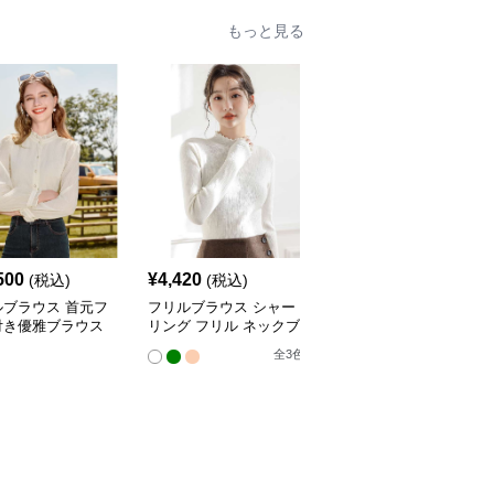
もっと見る
500
¥
4,420
¥
19,540
(税込)
(税込)
(税込)
ルブラウス 首元フ
フリルブラウス シャー
フリルブラウス エレガ
付き優雅ブラウス
リング フリル ネックブ
ントフリル襟シャツブラ
ラウス
ウス
全
3
色