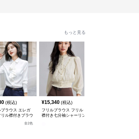
もっと見る
80
¥
15,340
¥
6,520
(税込)
(税込)
(税込)
ルブラウス エレガ
フリルブラウス フリル
フリルブラウス レース
フリル襟付きブラウ
襟付き七分袖シャーリン
襟付き フリルデザイン
グブラウス
ブラウス
全
2
色