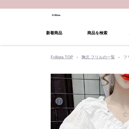
新着商品
商品を検索
Frillista TOP
›
胸元 フリルの一覧
›
フ