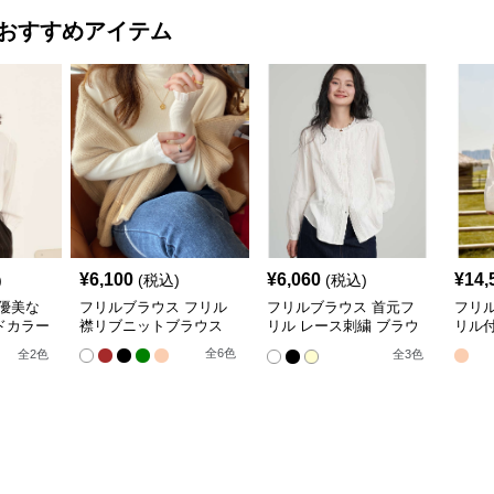
おすすめアイテム
¥
6,100
¥
6,060
¥
14,
)
(税込)
(税込)
優美な
フリルブラウス フリル
フリルブラウス 首元フ
フリ
ドカラー
襟リブニットブラウス
リル レース刺繍 ブラウ
リル
ス
全
6
色
全
2
色
全
3
色