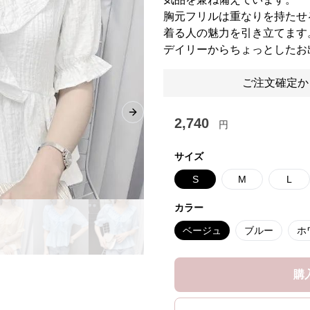
胸元フリルは重なりを持たせ
着る人の魅力を引き立てます
デイリーからちょっとしたお
ご注文確定か
Next slide
2,740
円
サイズ
S
M
L
カラー
ベージュ
ブルー
ホ
購