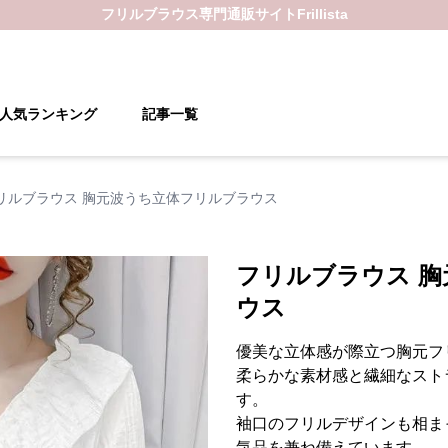
フリルブラウス
専門通販サイト
Frillista
人気ランキング
記事一覧
リルブラウス 胸元波うち立体フリルブラウス
フリルブラウス 
ウス
優美な立体感が際立つ胸元フ
柔らかな素材感と繊細なスト
す。
袖口のフリルデザインも相ま
気品を兼ね備えています。