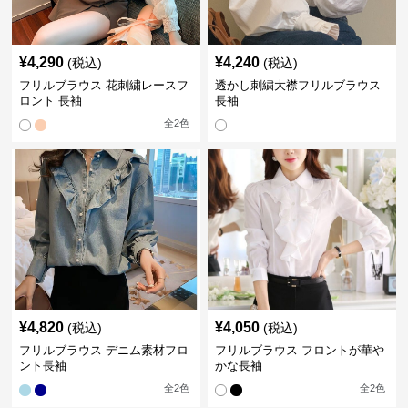
¥
4,290
¥
4,240
(税込)
(税込)
フリルブラウス 花刺繍レースフ
透かし刺繍大襟フリルブラウス
ロント 長袖
長袖
全
2
色
¥
4,820
¥
4,050
(税込)
(税込)
フリルブラウス デニム素材フロ
フリルブラウス フロントが華や
ント長袖
かな長袖
全
2
色
全
2
色