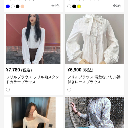
全
4
色
全
3
色
¥
7,780
¥
6,900
(税込)
(税込)
フリルブラウス フリル袖スタン
フリルブラウス 清楚なフリル襟
ドカラーブラウス
付きレースブラウス