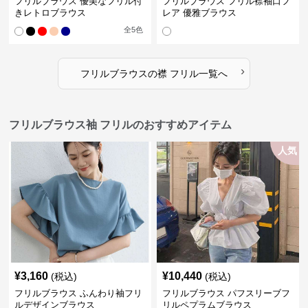
フリルブラウス 優美なフリル付
フリルブラウス フリル襟袖口フ
きレトロブラウス
レア 優雅ブラウス
全
5
色
›
フリルブラウス
の
襟 フリル
一覧へ
フリルブラウス袖 フリルのおすすめアイテム
人気
¥
3,160
¥
10,440
(税込)
(税込)
フリルブラウス ふんわり袖フリ
フリルブラウス パフスリーブフ
ルデザインブラウス
リルペプラムブラウス