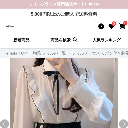
フリルブラウス
専門通販サイト
Frillista
5,000
円以上のご購入で送料無料
0
0
新着商品
商品を検索
人気ランキング
Frillista TOP
›
胸元 フリルの一覧
›
フリルブラウス リボン付き胸
Previous slide
Ne