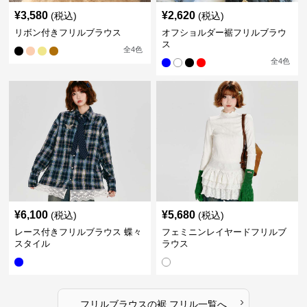
¥
3,580
¥
2,620
(税込)
(税込)
リボン付きフリルブラウス
オフショルダー裾フリルブラウ
ス
全
4
色
全
4
色
¥
6,100
¥
5,680
(税込)
(税込)
レース付きフリルブラウス 蝶々
フェミニンレイヤードフリルブ
スタイル
ラウス
›
フリルブラウス
の
裾 フリル
一覧へ