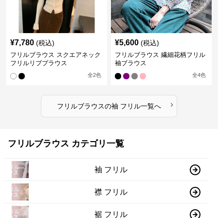
¥
7,780
¥
5,600
(税込)
(税込)
フリルブラウス スクエアネック
フリルブラウス 繊細花柄フリル
フリルリブブラウス
袖ブラウス
全
2
色
全
4
色
›
フリルブラウス
の
袖 フリル
一覧へ
フリルブラウス カテゴリ一覧
袖 フリル
襟 フリル
裾 フリル