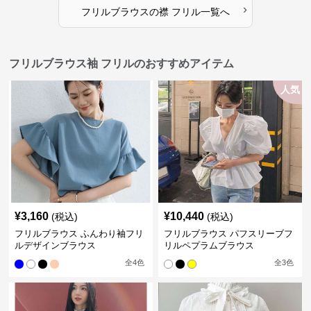
›
フリルブラウス
の
襟 フリル
一覧へ
フリルブラウス袖 フリルのおすすめアイテム
人気
¥
3,160
¥
10,440
(税込)
(税込)
フリルブラウス ふんわり袖フリ
フリルブラウス パフスリーブフ
ルデザインブラウス
リルペプラムブラウス
全
4
色
全
3
色