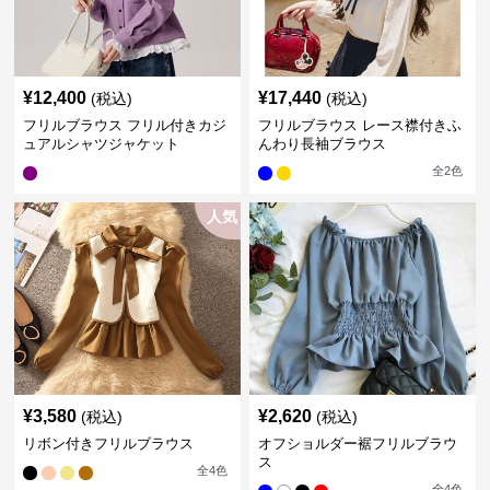
¥
12,400
¥
17,440
(税込)
(税込)
フリルブラウス フリル付きカジ
フリルブラウス レース襟付きふ
ュアルシャツジャケット
んわり長袖ブラウス
全
2
色
人気
¥
3,580
¥
2,620
(税込)
(税込)
リボン付きフリルブラウス
オフショルダー裾フリルブラウ
ス
全
4
色
全
4
色