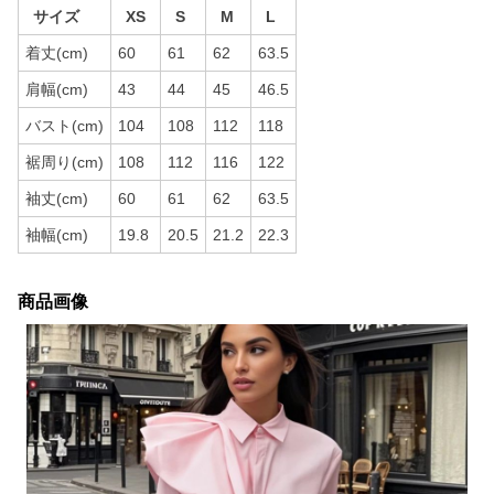
サイズ
XS
S
M
L
着丈(cm)
60
61
62
63.5
肩幅(cm)
43
44
45
46.5
バスト(cm)
104
108
112
118
裾周り(cm)
108
112
116
122
袖丈(cm)
60
61
62
63.5
袖幅(cm)
19.8
20.5
21.2
22.3
商品画像