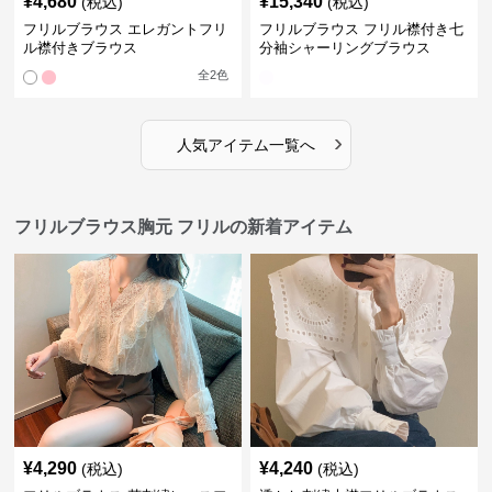
¥
4,680
¥
15,340
(税込)
(税込)
フリルブラウス エレガントフリ
フリルブラウス フリル襟付き七
ル襟付きブラウス
分袖シャーリングブラウス
全
2
色
›
人気アイテム一覧へ
フリルブラウス胸元 フリルの新着アイテム
¥
4,290
¥
4,240
(税込)
(税込)