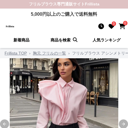
フリルブラウス
専門通販サイト
Frillista
5,000
円以上のご購入で送料無料
0
0
新着商品
商品を検索
人気ランキング
Frillista TOP
›
胸元 フリルの一覧
›
フリルブラウス アシンメトリ
Previous slide
Ne