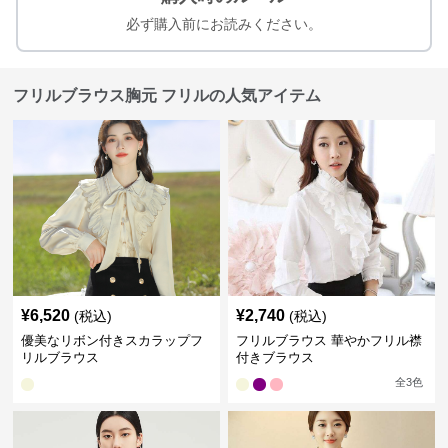
必ず購入前にお読みください。
フリルブラウス胸元 フリルの人気アイテム
¥
6,520
¥
2,740
(税込)
(税込)
優美なリボン付きスカラップフ
フリルブラウス 華やかフリル襟
リルブラウス
付きブラウス
全
3
色