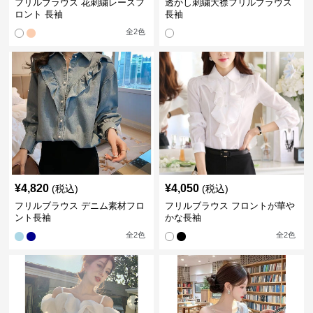
フリルブラウス 花刺繍レースフ
透かし刺繍大襟フリルブラウス
ロント 長袖
長袖
全
2
色
¥
4,820
¥
4,050
(税込)
(税込)
フリルブラウス デニム素材フロ
フリルブラウス フロントが華や
ント長袖
かな長袖
全
2
色
全
2
色