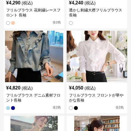
¥
4,290
¥
4,240
(税込)
(税込)
フリルブラウス 花刺繍レースフ
透かし刺繍大襟フリルブラウス
ロント 長袖
長袖
全
2
色
¥
4,820
¥
4,050
(税込)
(税込)
フリルブラウス デニム素材フロ
フリルブラウス フロントが華や
ント長袖
かな長袖
全
2
色
全
2
色