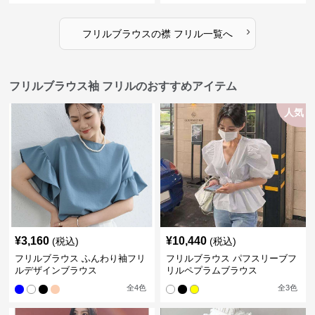
›
フリルブラウス
の
襟 フリル
一覧へ
フリルブラウス袖 フリルのおすすめアイテム
人気
¥
3,160
¥
10,440
(税込)
(税込)
フリルブラウス ふんわり袖フリ
フリルブラウス パフスリーブフ
ルデザインブラウス
リルペプラムブラウス
全
4
色
全
3
色