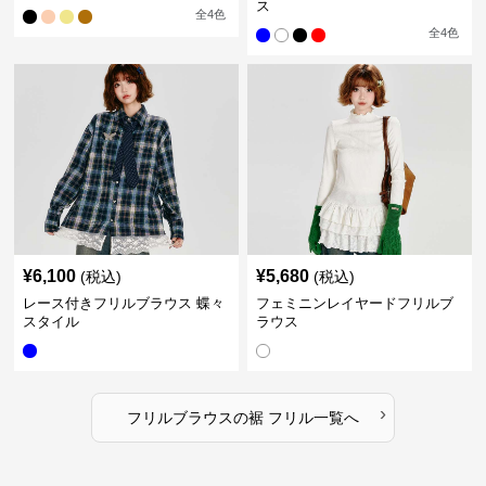
ス
全
4
色
全
4
色
¥
6,100
¥
5,680
(税込)
(税込)
レース付きフリルブラウス 蝶々
フェミニンレイヤードフリルブ
スタイル
ラウス
›
フリルブラウス
の
裾 フリル
一覧へ