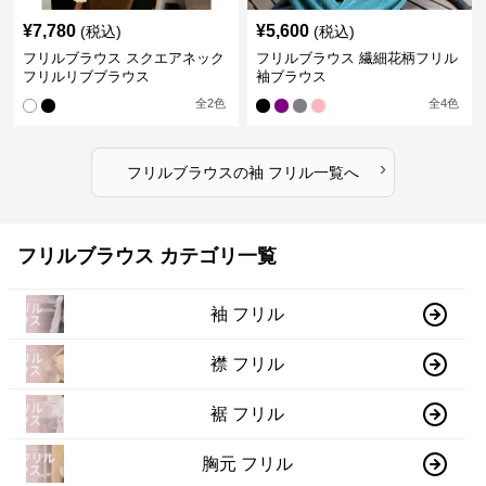
¥
7,780
¥
5,600
(税込)
(税込)
フリルブラウス スクエアネック
フリルブラウス 繊細花柄フリル
フリルリブブラウス
袖ブラウス
全
2
色
全
4
色
›
フリルブラウス
の
袖 フリル
一覧へ
フリルブラウス カテゴリ一覧
袖 フリル
襟 フリル
裾 フリル
胸元 フリル