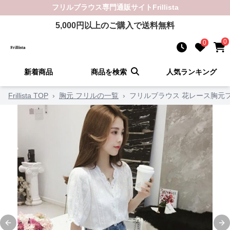
フリルブラウス
専門通販サイト
Frillista
5,000
円以上のご購入で送料無料
0
0
新着商品
商品を検索
人気ランキング
Frillista TOP
›
胸元 フリルの一覧
›
フリルブラウス 花レース胸元
Previous slide
Ne