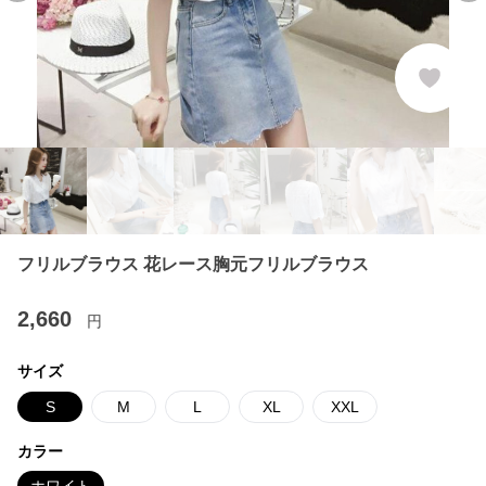
フリルブラウス 花レース胸元フリルブラウス
2,660
円
サイズ
S
M
L
XL
XXL
カラー