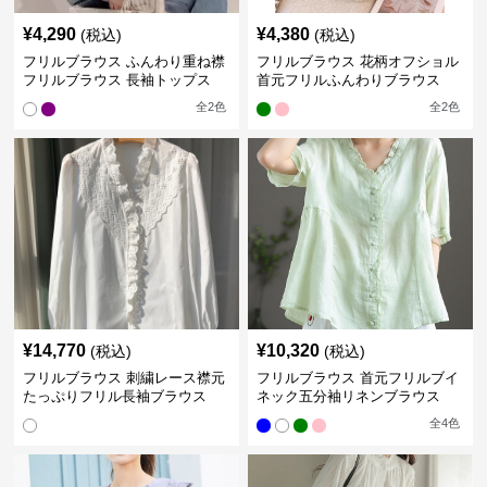
¥
4,290
¥
4,380
(税込)
(税込)
フリルブラウス ふんわり重ね襟
フリルブラウス 花柄オフショル
フリルブラウス 長袖トップス
首元フリルふんわりブラウス
全
2
色
全
2
色
¥
14,770
¥
10,320
(税込)
(税込)
フリルブラウス 刺繍レース襟元
フリルブラウス 首元フリルブイ
たっぷりフリル長袖ブラウス
ネック五分袖リネンブラウス
全
4
色