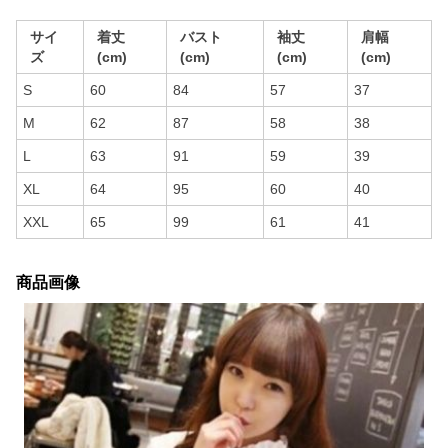
サイ
着丈
バスト
袖丈
肩幅
ズ
(cm)
(cm)
(cm)
(cm)
S
60
84
57
37
M
62
87
58
38
L
63
91
59
39
XL
64
95
60
40
XXL
65
99
61
41
商品画像