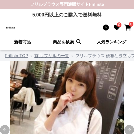
フリルブラウス
専門通販サイト
Frillista
5,000
円以上のご購入で送料無料
0
0
新着商品
商品を検索
人気ランキング
Frillista TOP
›
首元 フリルの一覧
›
フリルブラウス 優雅な波立ち
Previous slide
Ne