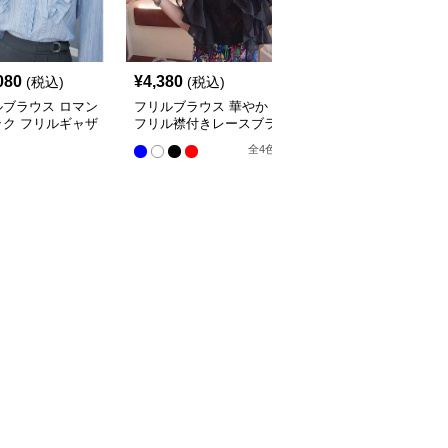
080
¥
4,380
¥
10,300
(税込)
(税込)
(税込)
ルブラウス ロマン
フリルブラウス 華やか
オフショルダーフリルブ
ック フリルギャザ
フリル襟付きレースブラ
ラウス
ラウス
ウス
全
4
色
全
4
色