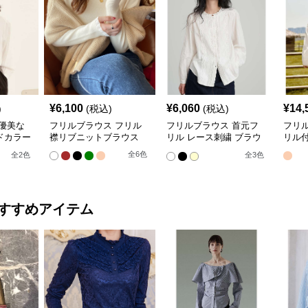
¥
6,100
¥
6,060
¥
14,
)
(税込)
(税込)
優美な
フリルブラウス フリル
フリルブラウス 首元フ
フリ
ドカラー
襟リブニットブラウス
リル レース刺繍 ブラウ
リル
ス
全
6
色
全
2
色
全
3
色
すすめアイテム