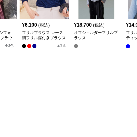
¥
6,100
¥
18,700
¥
14,
)
(税込)
(税込)
シフォ
フリルブラウス レース
オフショルダーフリルブ
フリ
きブラウ
調フリル襟付きブラウス
ラウス
ティ
ー ブ
全
3
色
全
2
色