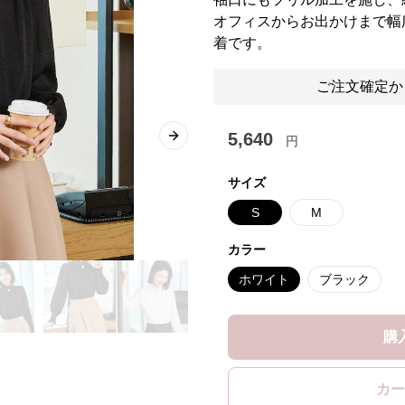
オフィスからお出かけまで幅
着です。
ご注文確定か
5,640
円
Next slide
サイズ
S
M
カラー
ホワイト
ブラック
購
カー