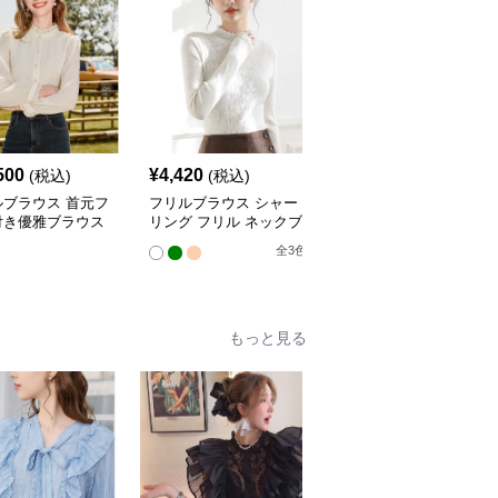
500
¥
4,420
¥
19,540
(税込)
(税込)
(税込)
ルブラウス 首元フ
フリルブラウス シャー
フリルブラウス エレガ
付き優雅ブラウス
リング フリル ネックブ
ントフリル襟シャツブラ
ラウス
ウス
全
3
色
もっと見る