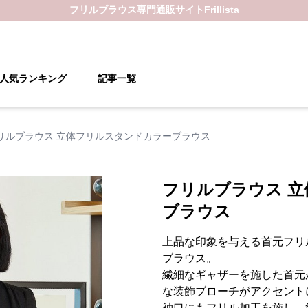
フリルブラウス
専門通販サイト
Frillista
人気ランキング
記事一覧
リルブラウス 立体フリルスタンドカラーブラウス
フリルブラウス 
ブラウス
上品な印象を与える首元フリ
ブラウス。
繊細なギャザーを施した首元
な装飾ブローチがアクセント
袖口にもフリル加工を施し、