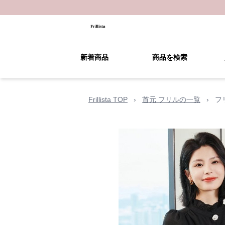
新着商品
商品を検索
Frillista TOP
›
首元 フリルの一覧
›
フ