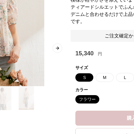
ティアードシルエットでふん
デニムと合わせるだけで上品
です。
ご注文確定か
Next slide
15,340
円
サイズ
S
M
L
カラー
フラワー
購