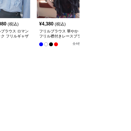
080
¥
4,380
¥
10,300
(税込)
(税込)
(税込)
ルブラウス ロマン
フリルブラウス 華やか
オフショルダーフリルブ
ック フリルギャザ
フリル襟付きレースブラ
ラウス
ラウス
ウス
全
4
色
全
4
色