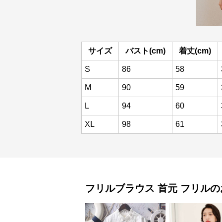
サイズ
バスト(cm)
着丈(cm)
S
86
58
M
90
59
L
94
60
XL
98
61
フリルブラウス
首元 フリル
の