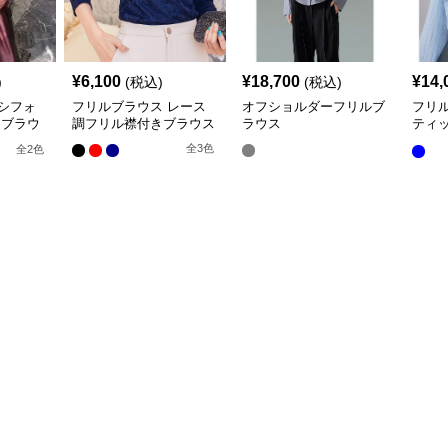
¥
6,100
¥
18,700
¥
14,
)
(税込)
(税込)
シフォ
フリルブラウス レース
オフショルダーフリルブ
フリ
きブラウ
調フリル襟付きブラウス
ラウス
ティ
ー ブ
全
3
色
全
2
色