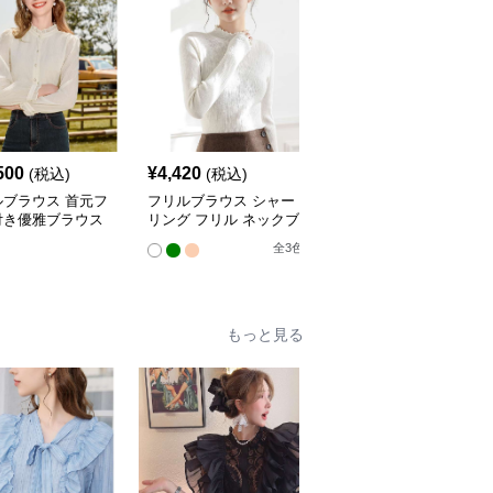
500
¥
4,420
¥
19,540
(税込)
(税込)
(税込)
ルブラウス 首元フ
フリルブラウス シャー
フリルブラウス エレガ
付き優雅ブラウス
リング フリル ネックブ
ントフリル襟シャツブラ
ラウス
ウス
全
3
色
もっと見る