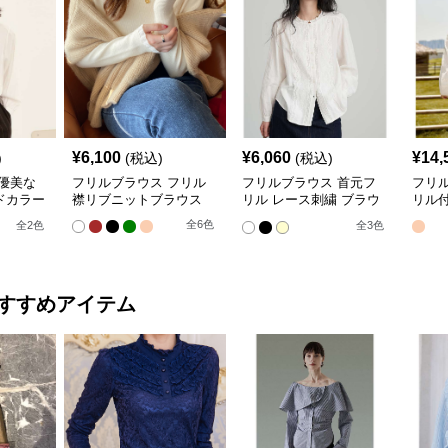
¥
6,100
¥
6,060
¥
14,
)
(税込)
(税込)
優美な
フリルブラウス フリル
フリルブラウス 首元フ
フリ
ドカラー
襟リブニットブラウス
リル レース刺繍 ブラウ
リル
ス
全
6
色
全
2
色
全
3
色
すすめアイテム