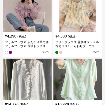
¥
4,290
¥
4,380
(税込)
(税込)
フリルブラウス ふんわり重ね襟
フリルブラウス 花柄オフショル
フリルブラウス 長袖トップス
首元フリルふんわりブラウス
全
2
色
全
2
色
¥
14,770
¥
10,320
(税込)
(税込)