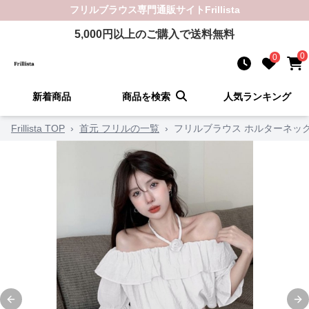
フリルブラウス
専門通販サイト
Frillista
5,000
円以上のご購入で送料無料
0
0
新着商品
商品を検索
人気ランキング
Frillista TOP
›
首元 フリルの一覧
›
フリルブラウス ホルターネッ
Previous slide
Ne