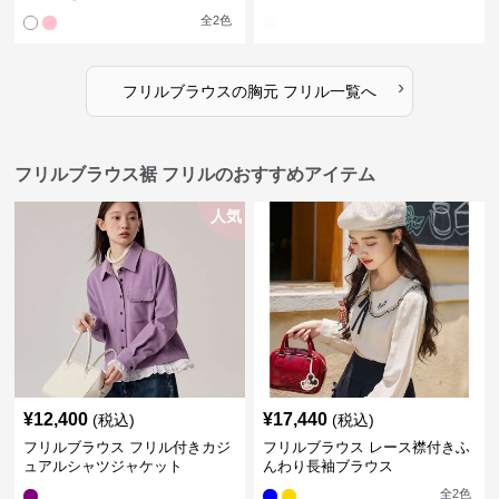
全
2
色
›
フリルブラウス
の
胸元 フリル
一覧へ
フリルブラウス裾 フリルのおすすめアイテム
人気
¥
12,400
¥
17,440
(税込)
(税込)
フリルブラウス フリル付きカジ
フリルブラウス レース襟付きふ
ュアルシャツジャケット
んわり長袖ブラウス
全
2
色