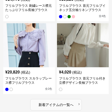
フリルブラウス 刺繍レース襟元
フリルブラウス 首元フリルブイ
たっぷりフリル長袖ブラウス
ネック五分袖リネンブラウス
全
4
色
¥
20,820
¥
4,020
(税込)
(税込)
フリルブラウス スカラップレー
フリルブラウス 首元フリル付き
ス襟フリルブラウス
立襟デザイン長袖ブラウス
全
2
色
›
新着アイテムの一覧へ