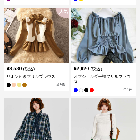
人気
¥
3,580
¥
2,620
(税込)
(税込)
リボン付きフリルブラウス
オフショルダー裾フリルブラウ
ス
全
4
色
全
4
色