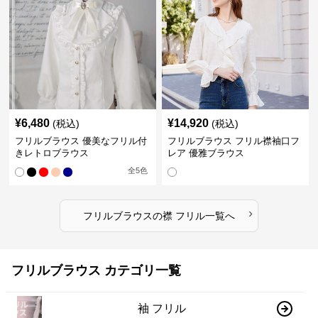
¥
6,480
¥
14,920
(税込)
(税込)
フリルブラウス 優美なフリル付
フリルブラウス フリル襟袖口フ
きレトロブラウス
レア 優雅ブラウス
全
5
色
›
フリルブラウス
の
襟 フリル
一覧へ
フリルブラウス カテゴリ一覧
袖 フリル