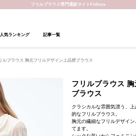
フリルブラウス
専門通販サイト
Frillista
人気ランキング
記事一覧
リルブラウス 胸元フリルデザイン上品襟ブラウス
フリルブラウス 
ブラウス
クラシカルな雰囲気漂う、上
的なフリルブラウス。
胸元の繊細なフリルデザイン
てます。
シックな装いからフェミニン