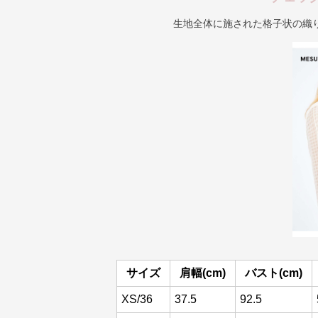
生地全体に施された格子状の織
サイズ
肩幅(cm)
バスト(cm)
XS/36
37.5
92.5