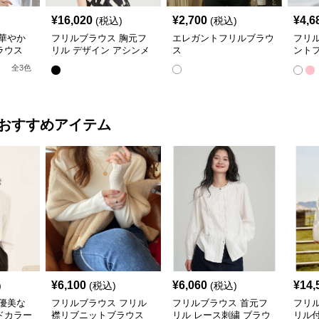
¥
16,020
¥
2,700
¥
4,6
(税込)
(税込)
華やか
フリルブラウス 胸元フ
エレガントフリルブラウ
フリ
ラウス
リル デザイン アシンメ
ス
ント
トリーブラウス
ス
全
3
色
おすすめアイテム
¥
6,100
¥
6,060
¥
14,
)
(税込)
(税込)
優美な
フリルブラウス フリル
フリルブラウス 首元フ
フリ
ドカラー
襟リブニットブラウス
リル レース刺繍 ブラウ
リル