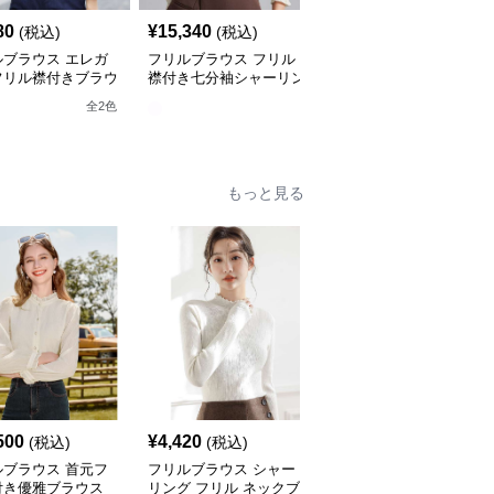
80
¥
15,340
¥
6,520
(税込)
(税込)
(税込)
ルブラウス エレガ
フリルブラウス フリル
フリルブラウス レース
フリル襟付きブラウ
襟付き七分袖シャーリン
襟付き フリルデザイン
グブラウス
ブラウス
全
2
色
もっと見る
500
¥
4,420
¥
19,540
(税込)
(税込)
(税込)
ルブラウス 首元フ
フリルブラウス シャー
フリルブラウス エレガ
付き優雅ブラウス
リング フリル ネックブ
ントフリル襟シャツブラ