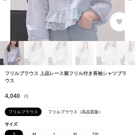
フリルブラウス 上品レース裾フリル付き長袖シャツブラ
ウス
4,040
円
フリルブラウス
フリルブラウス（高品質版）
サイズ
S
M
L
XL
2XL