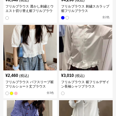
(税込)
(税込)
フリルブラウス 透かし刺繍とウ
フリルブラウス 刺繍スカラップ
エスト切り替え裾フリルブラウ
裾フリルブラウス
ス
全
2
色
¥
2,460
¥
3,010
(税込)
(税込)
フリルブラウス パフスリーブ裾
フリルブラウス 裾フリルデザイ
フリルショート丈ブラウス
ン長袖シャツブラウス
全
3
色