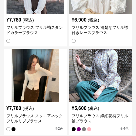
¥
7,780
¥
6,900
(税込)
(税込)
フリルブラウス フリル袖スタン
フリルブラウス 清楚なフリル襟
ドカラーブラウス
付きレースブラウス
¥
7,780
¥
5,600
(税込)
(税込)
フリルブラウス スクエアネック
フリルブラウス 繊細花柄フリル
フリルリブブラウス
袖ブラウス
全
2
色
全
4
色