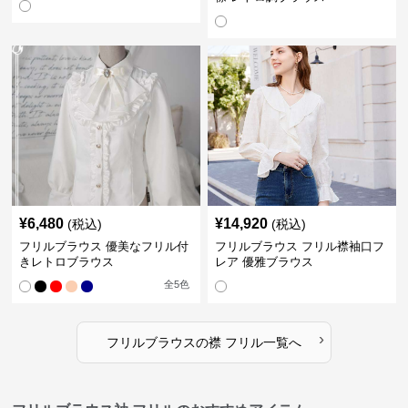
¥
6,480
¥
14,920
(税込)
(税込)
フリルブラウス 優美なフリル付
フリルブラウス フリル襟袖口フ
きレトロブラウス
レア 優雅ブラウス
全
5
色
›
フリルブラウス
の
襟 フリル
一覧へ