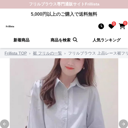
フリルブラウス
専門通販サイト
Frillista
5,000
円以上のご購入で送料無料
0
0
新着商品
商品を検索
人気ランキング
Frillista TOP
›
裾 フリルの一覧
›
フリルブラウス 上品レース裾フ
Previous slide
Ne