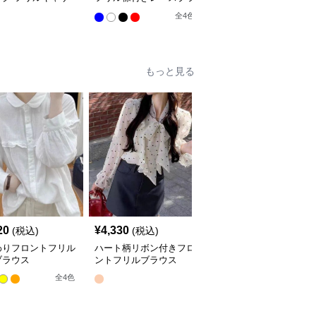
ラウス
ウス
全
4
色
全
4
色
もっと見る
20
¥
4,330
¥
4,290
(税込)
(税込)
(税込)
わりフロントフリル
ハート柄リボン付きフロ
フリルブラウス 花刺繍
ブラウス
ントフリルブラウス
レースフロント 長袖
全
4
色
全
2
色