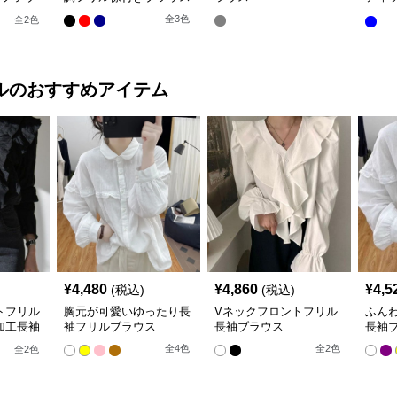
ー ブ
全
3
色
全
2
色
ル
のおすすめアイテム
¥
4,480
¥
4,860
¥
4,5
(税込)
(税込)
トフリル
胸元が可愛いゆったり長
Vネックフロントフリル
ふん
加工長袖
袖フリルブラウス
長袖ブラウス
長袖
全
4
色
全
2
色
全
2
色