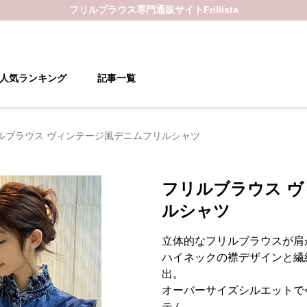
フリルブラウス
専門通販サイト
Frillista
人気ランキング
記事一覧
ルブラウス ヴィンテージ風デニムフリルシャツ
フリルブラウス 
ルシャツ
立体的なフリルブラウスが肩
ハイネックの襟デザインと繊
出。
オーバーサイズシルエットで
テム。