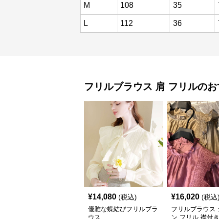
M
108
35
L
112
36
フリルブラウス
肩 フリル
のお
¥
14,080
¥
16,020
(税込)
(税込
優雅な蝶結びフリルブラ
フリルブラウス 
ウス
ン フリル 襟付