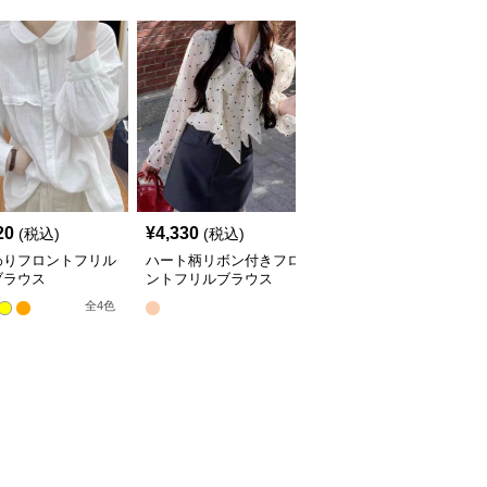
20
¥
4,330
¥
4,290
(税込)
(税込)
(税込)
わりフロントフリル
ハート柄リボン付きフロ
フリルブラウス 花刺繍
ブラウス
ントフリルブラウス
レースフロント 長袖
全
4
色
全
2
色