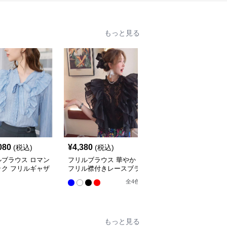
もっと見る
080
¥
4,380
¥
10,300
(税込)
(税込)
(税込)
ルブラウス ロマン
フリルブラウス 華やか
オフショルダーフリルブ
ック フリルギャザ
フリル襟付きレースブラ
ラウス
ラウス
ウス
全
4
色
全
4
色
もっと見る