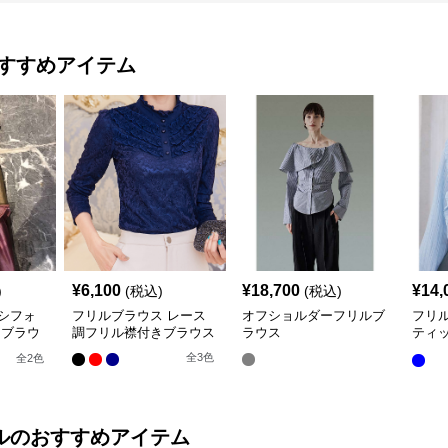
すすめアイテム
¥
6,100
¥
18,700
¥
14,
)
(税込)
(税込)
シフォ
フリルブラウス レース
オフショルダーフリルブ
フリ
きブラウ
調フリル襟付きブラウス
ラウス
ティ
ー ブ
全
3
色
全
2
色
ル
のおすすめアイテム