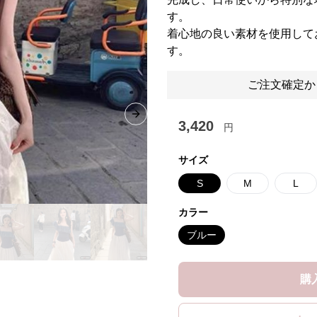
す。
着心地の良い素材を使用して
す。
ご注文確定か
Next slide
3,420
円
サイズ
S
M
L
カラー
ブルー
購