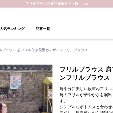
フリルブラウス
専門通販サイト
Frillista
人気ランキング
記事一覧
ルブラウス 肩フリル付き段重ねデザインフリルブラウス
フリルブラウス 
ンフリルブラウス
肩部分に美しい段重ねフリル
肩のフリルが華やかさを演出
す。
シンプルなボトムスと合わせ
完成し、日常使いから特別な