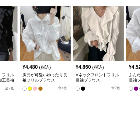
¥
4,480
¥
4,860
¥
4,5
(税込)
(税込)
トフリル
胸元が可愛いゆったり長
Vネックフロントフリル
ふん
加工長袖
袖フリルブラウス
長袖ブラウス
長袖
全
4
色
全
2
色
全
2
色