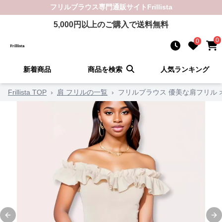
フリルブラウス
専門通販サイト
Frillista
5,000
円以上のご購入で送料無料
0
0
新着商品
商品を検索
人気ランキング
Frillista TOP
›
肩 フリルの一覧
›
フリルブラウス 優美な肩フリル
Previous slide
Ne