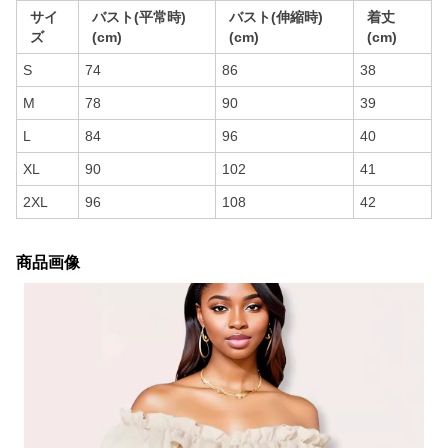
サイ
バスト(平常時)
バスト(伸縮時)
着丈
ズ
(cm)
(cm)
(cm)
S
74
86
38
M
78
90
39
L
84
96
40
XL
90
102
41
2XL
96
108
42
商品画像