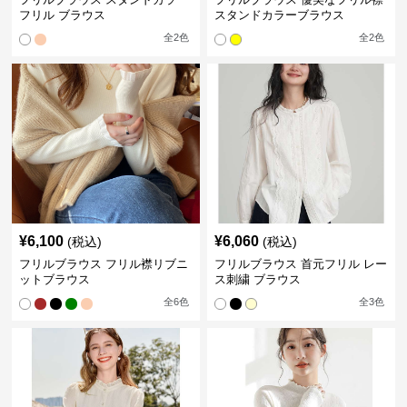
フリル ブラウス
スタンドカラーブラウス
全
2
色
全
2
色
¥
6,100
¥
6,060
(税込)
(税込)
フリルブラウス フリル襟リブニ
フリルブラウス 首元フリル レー
ットブラウス
ス刺繍 ブラウス
全
6
色
全
3
色