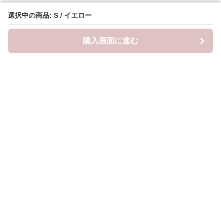
選択中の商品: S / イエロー
選択中の商品: S / イエロー
購入画面に進む
購入画面に進む
Frillista
について
会社概要
利用規約