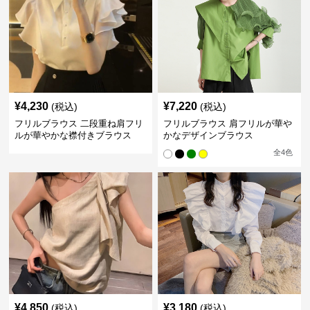
¥
4,230
¥
7,220
(税込)
(税込)
フリルブラウス 二段重ね肩フリ
フリルブラウス 肩フリルが華や
ルが華やかな襟付きブラウス
かなデザインブラウス
全
4
色
¥
4,850
¥
3,180
(税込)
(税込)