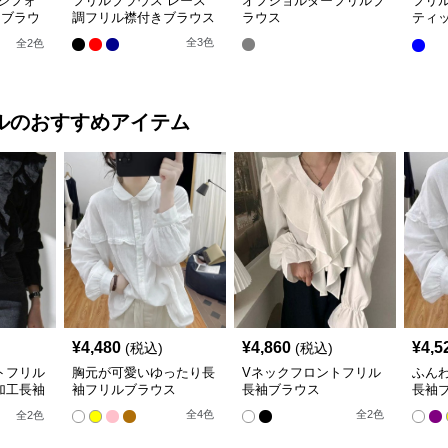
シフォ
フリルブラウス レース
オフショルダーフリルブ
フリ
きブラウ
調フリル襟付きブラウス
ラウス
ティ
ー ブ
全
3
色
全
2
色
ル
のおすすめアイテム
¥
4,480
¥
4,860
¥
4,5
(税込)
(税込)
トフリル
胸元が可愛いゆったり長
Vネックフロントフリル
ふん
加工長袖
袖フリルブラウス
長袖ブラウス
長袖
全
4
色
全
2
色
全
2
色