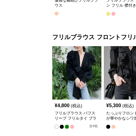
優雅な蝶結びフリルブラ
フリルブラウス 
ウス
ン フリル 襟付
ス
フリルブラウス
フロントフリ
¥
4,800
¥
5,300
(税込)
(税込)
フリルブラウス パフス
たっぷりフロン
リーブ フリルタイ ブラ
が華やかなシワ
ウス
ブラウス
全
4
色