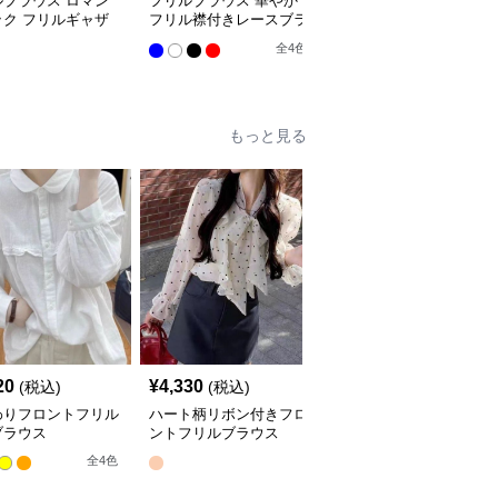
ルブラウス ロマン
フリルブラウス 華やか
オフショルダーフリルブ
ック フリルギャザ
フリル襟付きレースブラ
ラウス
ラウス
ウス
全
4
色
全
4
色
もっと見る
20
¥
4,330
¥
4,290
(税込)
(税込)
(税込)
わりフロントフリル
ハート柄リボン付きフロ
フリルブラウス 花刺繍
ブラウス
ントフリルブラウス
レースフロント 長袖
全
4
色
全
2
色