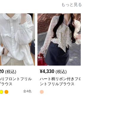
もっと見る
20
¥
4,330
¥
4,290
(税込)
(税込)
(税込)
わりフロントフリル
ハート柄リボン付きフロ
フリルブラウス 花刺繍
ブラウス
ントフリルブラウス
レースフロント 長袖
全
4
色
全
2
色