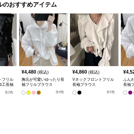
ル
のおすすめアイテム
¥
4,480
¥
4,860
¥
4,5
(税込)
(税込)
トフリル
胸元が可愛いゆったり長
Vネックフロントフリル
ふん
加工長袖
袖フリルブラウス
長袖ブラウス
長袖
全
4
色
全
2
色
全
2
色