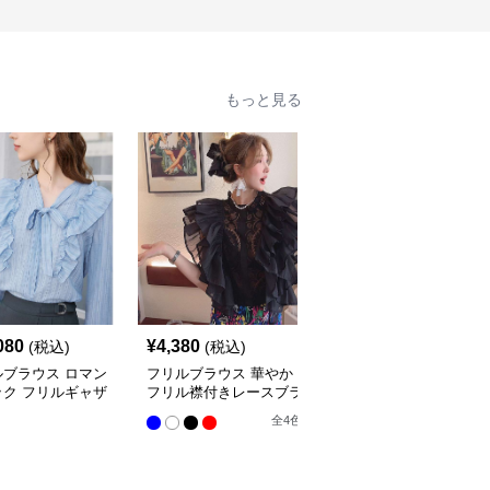
もっと見る
080
¥
4,380
¥
10,300
(税込)
(税込)
(税込)
ルブラウス ロマン
フリルブラウス 華やか
オフショルダーフリルブ
ック フリルギャザ
フリル襟付きレースブラ
ラウス
ラウス
ウス
全
4
色
全
4
色