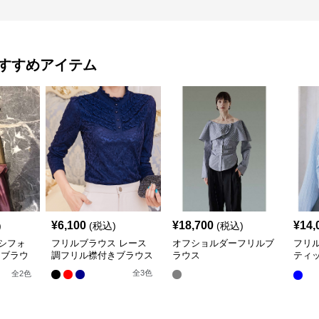
すすめアイテム
¥
6,100
¥
18,700
¥
14,
)
(税込)
(税込)
シフォ
フリルブラウス レース
オフショルダーフリルブ
フリ
きブラウ
調フリル襟付きブラウス
ラウス
ティ
ー ブ
全
3
色
全
2
色