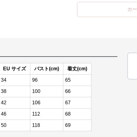
カー
EU サイズ
バスト(cm)
着丈(cm)
34
96
65
38
100
66
42
106
67
46
112
68
50
118
69