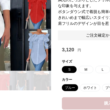
な印象を与えます。
ボタンダウン式で着脱も簡単
きれいめまで幅広いスタイリ
肩フリルのデザインが目を惹
ご注文確定か
Next slide
3,120
円
サイズ
S
M
L
カラー
ブルー
ホワイト
ブ
購