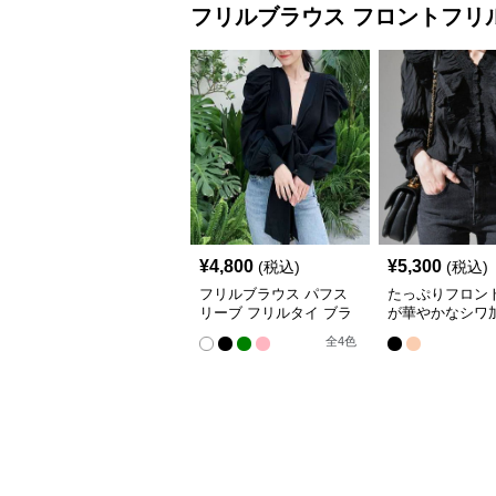
フリルブラウス
フロントフリ
¥
4,800
¥
5,300
(税込)
(税込)
フリルブラウス パフス
たっぷりフロン
リーブ フリルタイ ブラ
が華やかなシワ
ウス
ブラウス
全
4
色