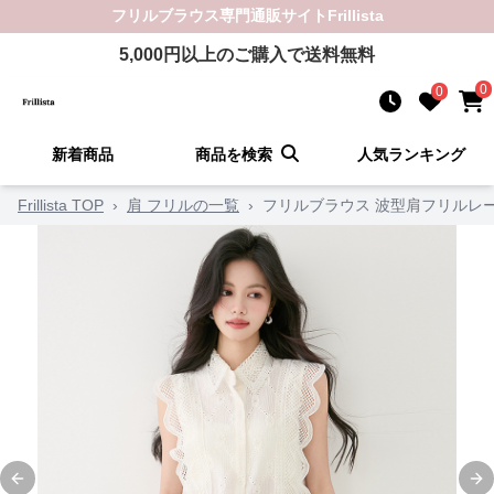
フリルブラウス
専門通販サイト
Frillista
5,000
円以上のご購入で送料無料
0
0
新着商品
商品を検索
人気ランキング
Frillista TOP
›
肩 フリルの一覧
›
フリルブラウス 波型肩フリルレ
Previous slide
Ne