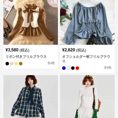
人気
¥
3,580
¥
2,620
(税込)
(税込)
リボン付きフリルブラウス
オフショルダー裾フリルブラウ
ス
全
4
色
全
4
色