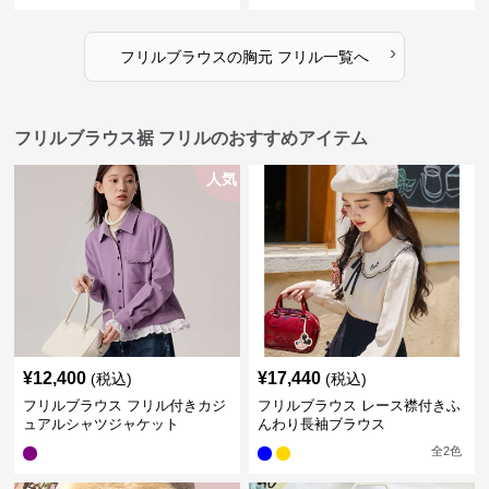
›
フリルブラウス
の
胸元 フリル
一覧へ
フリルブラウス裾 フリルのおすすめアイテム
人気
¥
12,400
¥
17,440
(税込)
(税込)
フリルブラウス フリル付きカジ
フリルブラウス レース襟付きふ
ュアルシャツジャケット
んわり長袖ブラウス
全
2
色