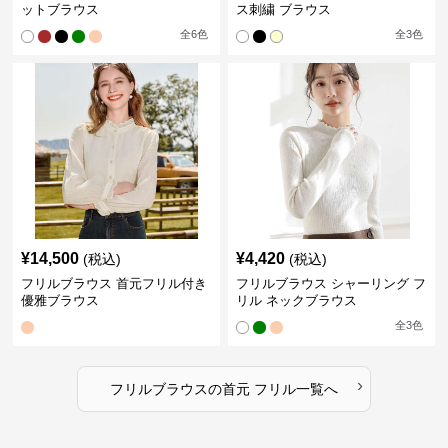
ットブラウス
ス刺繍 ブラウス
全
6
色
全
3
色
¥
14,500
¥
4,420
(税込)
(税込)
フリルブラウス 首元フリル付き
フリルブラウス シャーリング フ
優雅ブラウス
リル ネックブラウス
全
3
色
›
フリルブラウス
の
首元 フリル
一覧へ