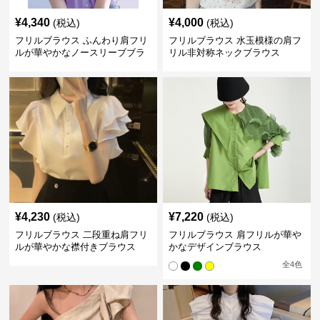
¥
4,340
¥
4,000
(税込)
(税込)
フリルブラウス ふんわり肩フリ
フリルブラウス 水玉模様の肩フ
ルが華やかなノースリーブブラ
リル非対称ネックブラウス
ウス
¥
4,230
¥
7,220
(税込)
(税込)
フリルブラウス 二段重ね肩フリ
フリルブラウス 肩フリルが華や
ルが華やかな襟付きブラウス
かなデザインブラウス
全
4
色