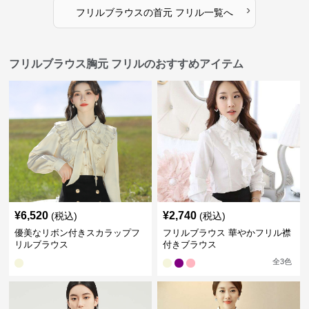
›
フリルブラウス
の
首元 フリル
一覧へ
フリルブラウス胸元 フリルのおすすめアイテム
¥
6,520
¥
2,740
(税込)
(税込)
優美なリボン付きスカラップフ
フリルブラウス 華やかフリル襟
リルブラウス
付きブラウス
全
3
色