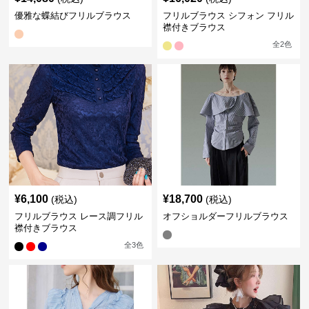
優雅な蝶結びフリルブラウス
フリルブラウス シフォン フリル
襟付きブラウス
全
2
色
¥
6,100
¥
18,700
(税込)
(税込)
フリルブラウス レース調フリル
オフショルダーフリルブラウス
襟付きブラウス
全
3
色