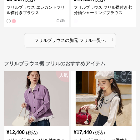
フリルブラウス エレガントフリ
フリルブラウス フリル襟付き七
ル襟付きブラウス
分袖シャーリングブラウス
全
2
色
›
フリルブラウス
の
胸元 フリル
一覧へ
フリルブラウス裾 フリルのおすすめアイテム
人気
¥
12,400
¥
17,440
(税込)
(税込)