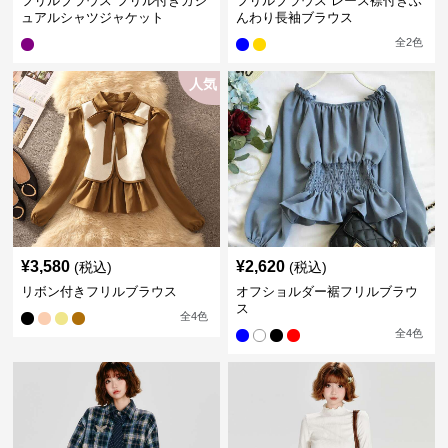
フリルブラウス フリル付きカジ
フリルブラウス レース襟付きふ
ュアルシャツジャケット
んわり長袖ブラウス
全
2
色
人気
¥
3,580
¥
2,620
(税込)
(税込)
リボン付きフリルブラウス
オフショルダー裾フリルブラウ
ス
全
4
色
全
4
色