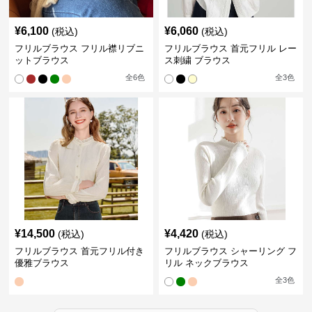
¥
6,100
¥
6,060
(税込)
(税込)
フリルブラウス フリル襟リブニ
フリルブラウス 首元フリル レー
ットブラウス
ス刺繍 ブラウス
全
6
色
全
3
色
¥
14,500
¥
4,420
(税込)
(税込)
フリルブラウス 首元フリル付き
フリルブラウス シャーリング フ
優雅ブラウス
リル ネックブラウス
全
3
色