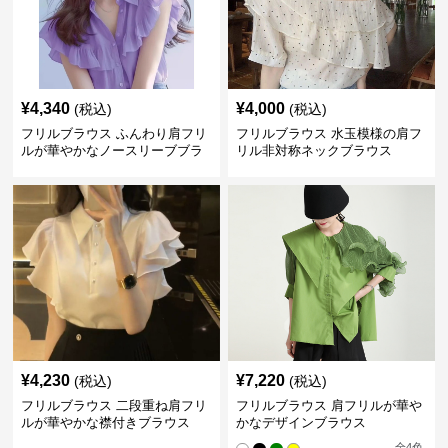
¥
4,340
¥
4,000
(税込)
(税込)
フリルブラウス ふんわり肩フリ
フリルブラウス 水玉模様の肩フ
ルが華やかなノースリーブブラ
リル非対称ネックブラウス
ウス
¥
4,230
¥
7,220
(税込)
(税込)
フリルブラウス 二段重ね肩フリ
フリルブラウス 肩フリルが華や
ルが華やかな襟付きブラウス
かなデザインブラウス
全
4
色