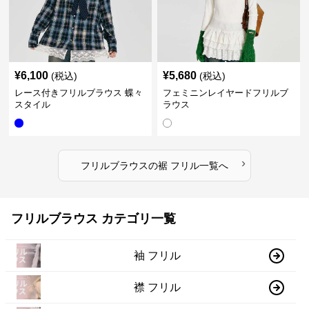
¥
6,100
¥
5,680
(税込)
(税込)
レース付きフリルブラウス 蝶々
フェミニンレイヤードフリルブ
スタイル
ラウス
›
フリルブラウス
の
裾 フリル
一覧へ
フリルブラウス カテゴリ一覧
袖 フリル
襟 フリル