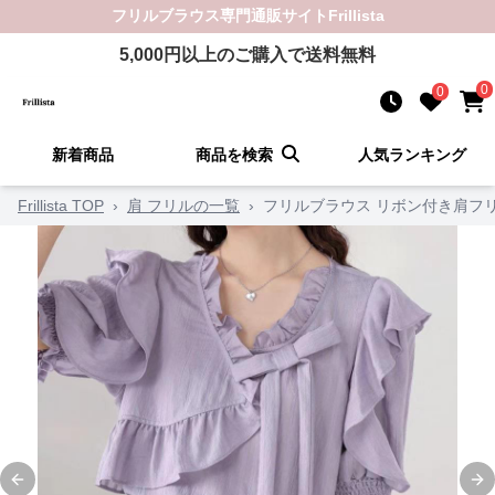
フリルブラウス
専門通販サイト
Frillista
5,000
円以上のご購入で送料無料
0
0
新着商品
商品を検索
人気ランキング
Frillista TOP
›
肩 フリルの一覧
›
フリルブラウス リボン付き肩フ
Previous slide
Ne