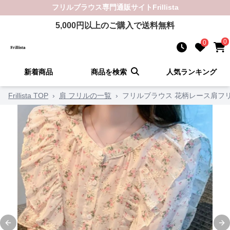
フリルブラウス
専門通販サイト
Frillista
5,000
円以上のご購入で送料無料
0
0
新着商品
商品を検索
人気ランキング
Frillista TOP
›
肩 フリルの一覧
›
フリルブラウス 花柄レース肩フ
Previous slide
Ne