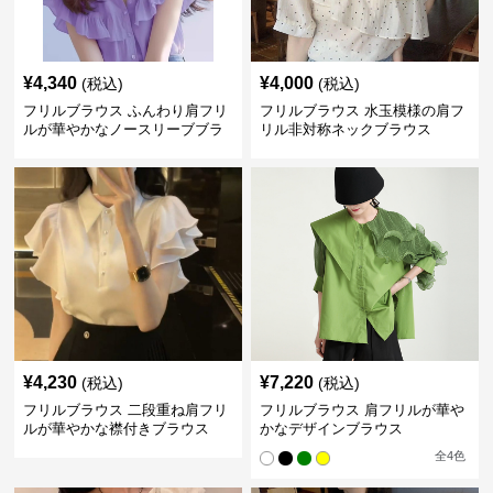
¥
4,340
¥
4,000
(税込)
(税込)
フリルブラウス ふんわり肩フリ
フリルブラウス 水玉模様の肩フ
ルが華やかなノースリーブブラ
リル非対称ネックブラウス
ウス
¥
4,230
¥
7,220
(税込)
(税込)
フリルブラウス 二段重ね肩フリ
フリルブラウス 肩フリルが華や
ルが華やかな襟付きブラウス
かなデザインブラウス
全
4
色