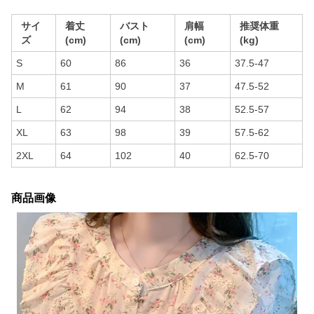
サイ
着丈
バスト
肩幅
推奨体重
ズ
(cm)
(cm)
(cm)
(kg)
S
60
86
36
37.5-47
M
61
90
37
47.5-52
L
62
94
38
52.5-57
XL
63
98
39
57.5-62
2XL
64
102
40
62.5-70
商品画像