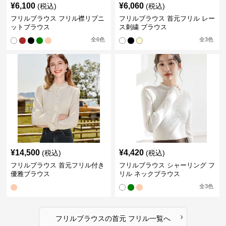
¥
6,100
¥
6,060
(税込)
(税込)
フリルブラウス フリル襟リブニ
フリルブラウス 首元フリル レー
ットブラウス
ス刺繍 ブラウス
全
6
色
全
3
色
¥
14,500
¥
4,420
(税込)
(税込)
フリルブラウス 首元フリル付き
フリルブラウス シャーリング フ
優雅ブラウス
リル ネックブラウス
全
3
色
›
フリルブラウス
の
首元 フリル
一覧へ