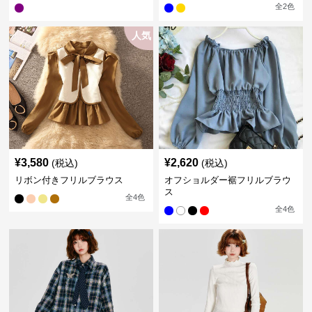
全
2
色
人気
¥
3,580
¥
2,620
(税込)
(税込)
リボン付きフリルブラウス
オフショルダー裾フリルブラウ
ス
全
4
色
全
4
色