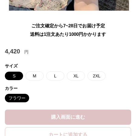
ご注文確定から7~28日でお届け予定
送料は1注文あたり
1000
円かかります
4,420
円
サイズ
S
M
L
XL
2XL
カラー
フラワー
購入画面に進む
カートに追加する