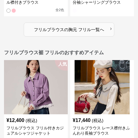
ル襟付きブラウス
分袖シャーリングブラウス
全
2
色
›
フリルブラウス
の
胸元 フリル
一覧へ
フリルブラウス裾 フリルのおすすめアイテム
人気
¥
12,400
¥
17,440
(税込)
(税込)
フリルブラウス フリル付きカジ
フリルブラウス レース襟付きふ
ュアルシャツジャケット
んわり長袖ブラウス