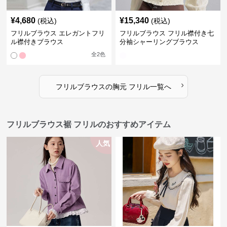
¥
4,680
¥
15,340
(税込)
(税込)
フリルブラウス エレガントフリ
フリルブラウス フリル襟付き七
ル襟付きブラウス
分袖シャーリングブラウス
全
2
色
›
フリルブラウス
の
胸元 フリル
一覧へ
フリルブラウス裾 フリルのおすすめアイテム
人気