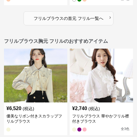
›
フリルブラウス
の
首元 フリル
一覧へ
フリルブラウス胸元 フリルのおすすめアイテム
¥
6,520
¥
2,740
(税込)
(税込)
優美なリボン付きスカラップフ
フリルブラウス 華やかフリル襟
リルブラウス
付きブラウス
全
3
色