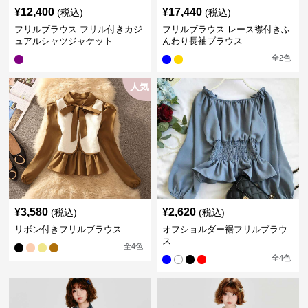
¥
12,400
¥
17,440
(税込)
(税込)
フリルブラウス フリル付きカジ
フリルブラウス レース襟付きふ
ュアルシャツジャケット
んわり長袖ブラウス
全
2
色
人気
¥
3,580
¥
2,620
(税込)
(税込)
リボン付きフリルブラウス
オフショルダー裾フリルブラウ
ス
全
4
色
全
4
色