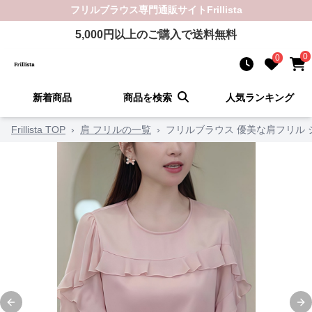
フリルブラウス
専門通販サイト
Frillista
5,000
円以上のご購入で送料無料
0
0
新着商品
商品を検索
人気ランキング
Frillista TOP
›
肩 フリルの一覧
›
フリルブラウス 優美な肩フリル
Previous slide
Ne