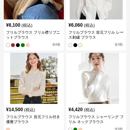
¥
6,100
¥
6,060
(税込)
(税込)
フリルブラウス フリル襟リブニ
フリルブラウス 首元フリル レー
ットブラウス
ス刺繍 ブラウス
全
6
色
全
3
色
¥
14,500
¥
4,420
(税込)
(税込)
フリルブラウス 首元フリル付き
フリルブラウス シャーリング フ
優雅ブラウス
リル ネックブラウス
全
3
色