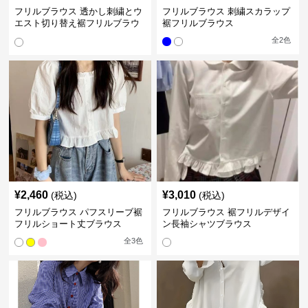
フリルブラウス 透かし刺繍とウ
フリルブラウス 刺繍スカラップ
エスト切り替え裾フリルブラウ
裾フリルブラウス
ス
全
2
色
¥
2,460
¥
3,010
(税込)
(税込)
フリルブラウス パフスリーブ裾
フリルブラウス 裾フリルデザイ
フリルショート丈ブラウス
ン長袖シャツブラウス
全
3
色