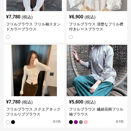
¥
7,780
¥
6,900
(税込)
(税込)
フリルブラウス フリル袖スタン
フリルブラウス 清楚なフリル襟
ドカラーブラウス
付きレースブラウス
¥
7,780
¥
5,600
(税込)
(税込)
フリルブラウス スクエアネック
フリルブラウス 繊細花柄フリル
フリルリブブラウス
袖ブラウス
全
2
色
全
4
色