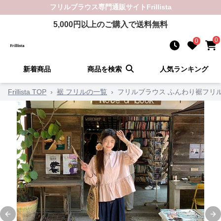
フリルブラウス
専門通販サイト
Frillista
5,000
円以上のご購入で送料無料
0
0
新着商品
商品を検索
人気ランキング
Frillista TOP
›
裾 フリルの一覧
›
フリルブラウス ふんわり裾フリ
Previous slide
Ne