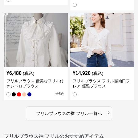
¥
6,480
¥
14,920
(税込)
(税込)
フリルブラウス 優美なフリル付
フリルブラウス フリル襟袖口フ
きレトロブラウス
レア 優雅ブラウス
全
5
色
›
フリルブラウス
の
襟 フリル
一覧へ
フリルブラウス袖 フリルのおすすめアイテム