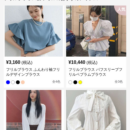
人気
¥
3,160
¥
10,440
(税込)
(税込)
フリルブラウス ふんわり袖フリ
フリルブラウス パフスリーブフ
ルデザインブラウス
リルペプラムブラウス
全
4
色
全
3
色