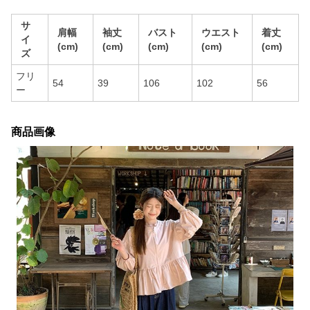
サ
肩幅
袖丈
バスト
ウエスト
着丈
イ
(cm)
(cm)
(cm)
(cm)
(cm)
ズ
フリ
54
39
106
102
56
ー
商品画像