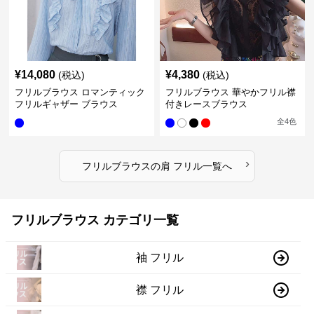
¥
14,080
¥
4,380
(税込)
(税込)
フリルブラウス ロマンティック
フリルブラウス 華やかフリル襟
フリルギャザー ブラウス
付きレースブラウス
全
4
色
›
フリルブラウス
の
肩 フリル
一覧へ
フリルブラウス カテゴリ一覧
袖 フリル
襟 フリル