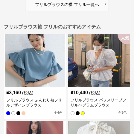
›
フリルブラウス
の
襟 フリル
一覧へ
フリルブラウス袖 フリルのおすすめアイテム
人気
¥
3,160
¥
10,440
(税込)
(税込)
フリルブラウス ふんわり袖フリ
フリルブラウス パフスリーブフ
ルデザインブラウス
リルペプラムブラウス
全
4
色
全
3
色