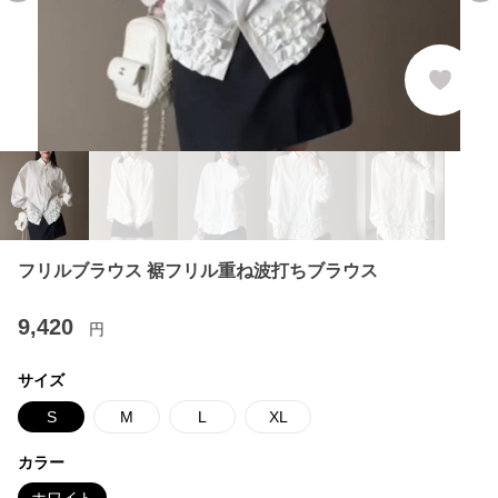
フリルブラウス 裾フリル重ね波打ちブラウス
9,420
円
サイズ
S
M
L
XL
カラー