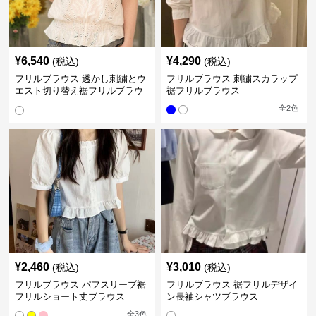
¥
6,540
¥
4,290
(税込)
(税込)
フリルブラウス 透かし刺繍とウ
フリルブラウス 刺繍スカラップ
エスト切り替え裾フリルブラウ
裾フリルブラウス
ス
全
2
色
¥
2,460
¥
3,010
(税込)
(税込)
フリルブラウス パフスリーブ裾
フリルブラウス 裾フリルデザイ
フリルショート丈ブラウス
ン長袖シャツブラウス
全
3
色