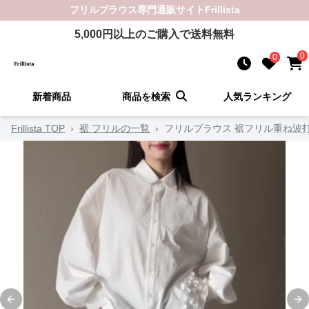
フリルブラウス
専門通販サイト
Frillista
5,000
円以上のご購入で送料無料
0
0
新着商品
商品を検索
人気ランキング
Frillista TOP
›
裾 フリルの一覧
›
フリルブラウス 裾フリル重ね波
Previous slide
Ne