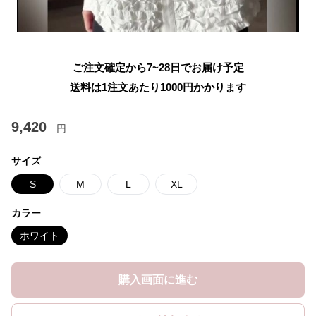
ご注文確定から7~28日でお届け予定
送料は1注文あたり
1000
円かかります
9,420
円
サイズ
S
M
L
XL
カラー
ホワイト
購入画面に進む