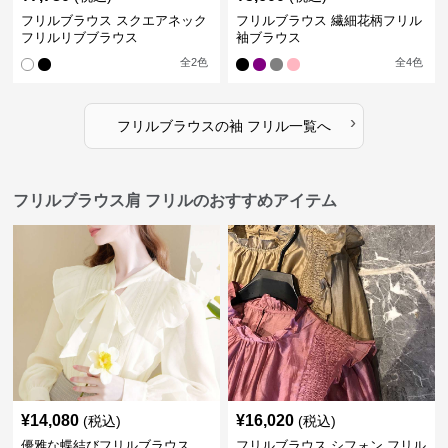
フリルブラウス スクエアネック
フリルブラウス 繊細花柄フリル
フリルリブブラウス
袖ブラウス
全
2
色
全
4
色
›
フリルブラウス
の
袖 フリル
一覧へ
フリルブラウス肩 フリルのおすすめアイテム
¥
14,080
¥
16,020
(税込)
(税込)
優雅な蝶結びフリルブラウス
フリルブラウス シフォン フリル