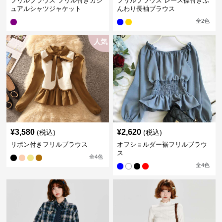
フリルブラウス フリル付きカジ
フリルブラウス レース襟付きふ
ュアルシャツジャケット
んわり長袖ブラウス
全
2
色
人気
¥
3,580
¥
2,620
(税込)
(税込)
リボン付きフリルブラウス
オフショルダー裾フリルブラウ
ス
全
4
色
全
4
色