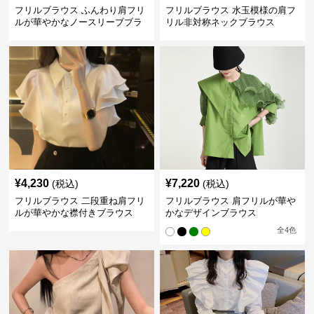
フリルブラウス ふんわり肩フリ
フリルブラウス 水玉模様の肩フ
ルが華やかなノースリーブブラ
リル非対称ネックブラウス
ウス
¥
4,230
¥
7,220
(税込)
(税込)
フリルブラウス 二段重ね肩フリ
フリルブラウス 肩フリルが華や
ルが華やかな襟付きブラウス
かなデザインブラウス
全
4
色