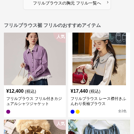
›
フリルブラウス
の
胸元 フリル
一覧へ
フリルブラウス裾 フリルのおすすめアイテム
人気
¥
12,400
¥
17,440
(税込)
(税込)
フリルブラウス フリル付きカジ
フリルブラウス レース襟付きふ
ュアルシャツジャケット
んわり長袖ブラウス
全
2
色
人気