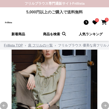
フリルブラウス
専門通販サイト
Frillista
5,000
円以上のご購入で送料無料
0
0
新着商品
商品を検索
人気ランキング
Frillista TOP
›
肩 フリルの一覧
›
フリルブラウス 優美な肩フリル
Previous slide
Ne