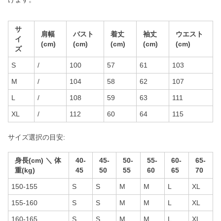
サ
肩幅
バスト
着丈
袖丈
ウエスト
イ
(cm)
(cm)
(cm)
(cm)
(cm)
ズ
S
/
100
57
61
103
M
/
104
58
62
107
L
/
108
59
63
111
XL
/
112
60
64
115
サイズ選択の目安:
身長(cm) ＼ 体
40-
45-
50-
55-
60-
65-
重(kg)
45
50
55
60
65
70
150-155
S
S
M
M
L
XL
155-160
S
S
M
M
L
XL
160-165
S
S
M
M
L
XL