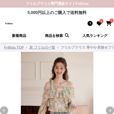
フリルブラウス
専門通販サイト
Frillista
5,000
円以上のご購入で送料無料
0
0
新着商品
商品を検索
人気ランキング
Frillista TOP
›
肩 フリルの一覧
›
フリルブラウス 華やか肩魅せフ
Previous slide
Ne