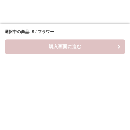
選択中の商品: S / フラワー
選択中の商品: S / フラワー
購入画面に進む
購入画面に進む
Frillista
について