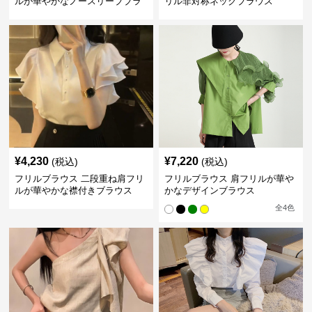
ルが華やかなノースリーブブラ
リル非対称ネックブラウス
ウス
¥
4,230
¥
7,220
(税込)
(税込)
フリルブラウス 二段重ね肩フリ
フリルブラウス 肩フリルが華や
ルが華やかな襟付きブラウス
かなデザインブラウス
全
4
色