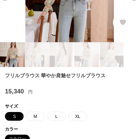
フリルブラウス 華やか肩魅せフリルブラウス
15,340
円
サイズ
S
M
L
XL
カラー