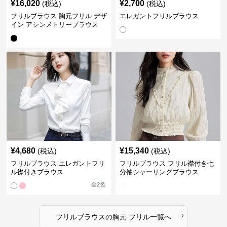
¥
16,020
¥
2,700
(税込)
(税込)
フリルブラウス 胸元フリル デザ
エレガントフリルブラウス
イン アシンメトリーブラウス
¥
4,680
¥
15,340
(税込)
(税込)
フリルブラウス エレガントフリ
フリルブラウス フリル襟付き七
ル襟付きブラウス
分袖シャーリングブラウス
全
2
色
›
フリルブラウス
の
胸元 フリル
一覧へ