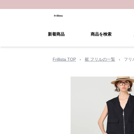
新着商品
商品を検索
Frillista TOP
›
裾 フリルの一覧
›
フリ