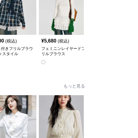
00
¥
5,680
¥
6,540
(税込)
(税込)
(税込)
ス付きフリルブラウ
フェミニンレイヤードフ
フリルブラウス 透かし
々スタイル
リルブラウス
刺繍とウエスト切り替え
裾フリルブラウス
もっと見る