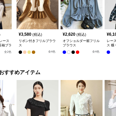
¥
3,580
¥
2,620
¥
6,1
)
(税込)
(税込)
レース
リボン付きフリルブラウ
オフショルダー裾フリル
レー
長袖ブラ
ス
ブラウス
ス 蝶
全
4
色
全
4
色
全
2
色
おすすめアイテム