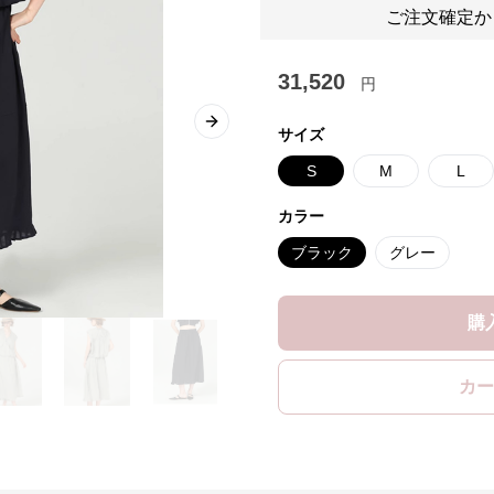
ご注文確定か
31,520
円
Next slide
サイズ
S
M
L
カラー
ブラック
グレー
購
カー