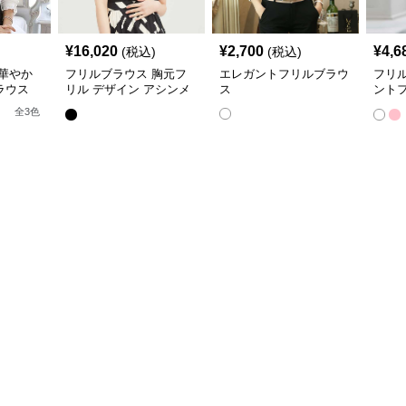
¥
16,020
¥
2,700
¥
4,6
(税込)
(税込)
華やか
フリルブラウス 胸元フ
エレガントフリルブラウ
フリ
ラウス
リル デザイン アシンメ
ス
ント
トリーブラウス
ス
全
3
色