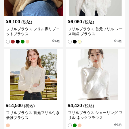
¥
6,100
¥
6,060
(税込)
(税込)
フリルブラウス フリル襟リブニ
フリルブラウス 首元フリル レー
ットブラウス
ス刺繍 ブラウス
全
6
色
全
3
色
¥
14,500
¥
4,420
(税込)
(税込)
フリルブラウス 首元フリル付き
フリルブラウス シャーリング フ
優雅ブラウス
リル ネックブラウス
全
3
色