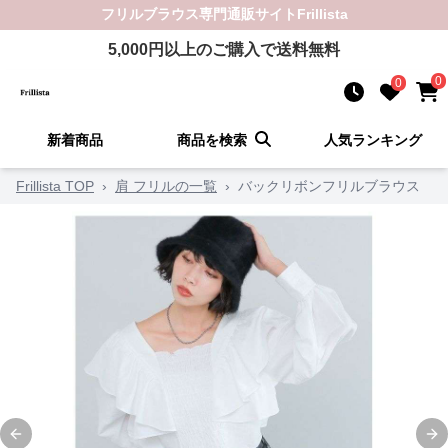
フリルブラウス
専門通販サイト
Frillista
5,000
円以上のご購入で送料無料
0
0
新着商品
商品を検索
人気ランキング
Frillista TOP
›
肩 フリルの一覧
›
バックリボンフリルブラウス
Previous slide
Ne