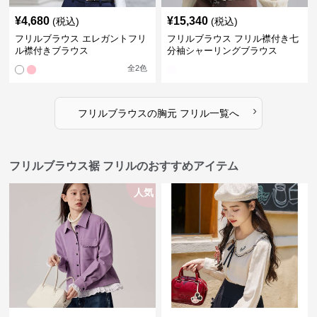
¥
4,680
¥
15,340
(税込)
(税込)
フリルブラウス エレガントフリ
フリルブラウス フリル襟付き七
ル襟付きブラウス
分袖シャーリングブラウス
全
2
色
›
フリルブラウス
の
胸元 フリル
一覧へ
フリルブラウス裾 フリルのおすすめアイテム
人気