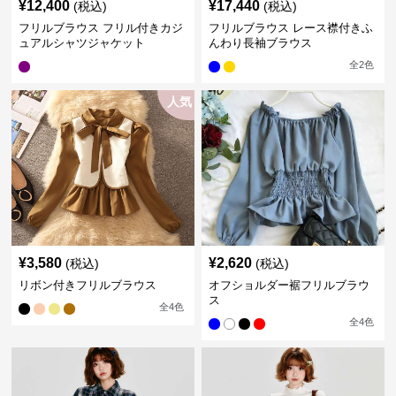
¥
12,400
¥
17,440
(税込)
(税込)
フリルブラウス フリル付きカジ
フリルブラウス レース襟付きふ
ュアルシャツジャケット
んわり長袖ブラウス
全
2
色
人気
¥
3,580
¥
2,620
(税込)
(税込)
リボン付きフリルブラウス
オフショルダー裾フリルブラウ
ス
全
4
色
全
4
色