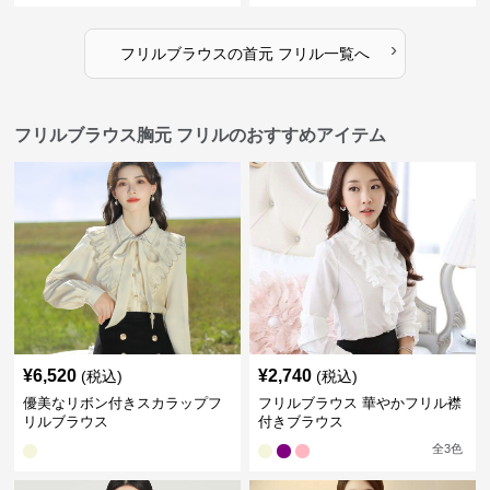
›
フリルブラウス
の
首元 フリル
一覧へ
フリルブラウス胸元 フリルのおすすめアイテム
¥
6,520
¥
2,740
(税込)
(税込)
優美なリボン付きスカラップフ
フリルブラウス 華やかフリル襟
リルブラウス
付きブラウス
全
3
色