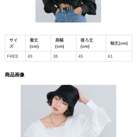
サイ
着丈
肩幅
後ろ丈
袖丈(cm)
ズ
(cm)
(cm)
(cm)
FREE
49
38
45
61
商品画像