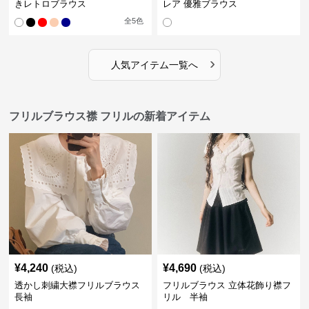
きレトロブラウス
レア 優雅ブラウス
全
5
色
›
人気アイテム一覧へ
フリルブラウス襟 フリルの新着アイテム
¥
4,240
¥
4,690
(税込)
(税込)
透かし刺繍大襟フリルブラウス
フリルブラウス 立体花飾り襟フ
長袖
リル 半袖