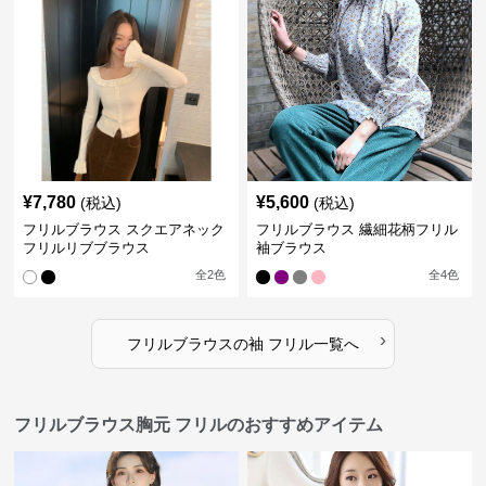
¥
7,780
¥
5,600
(税込)
(税込)
フリルブラウス スクエアネック
フリルブラウス 繊細花柄フリル
フリルリブブラウス
袖ブラウス
全
2
色
全
4
色
›
フリルブラウス
の
袖 フリル
一覧へ
フリルブラウス胸元 フリルのおすすめアイテム