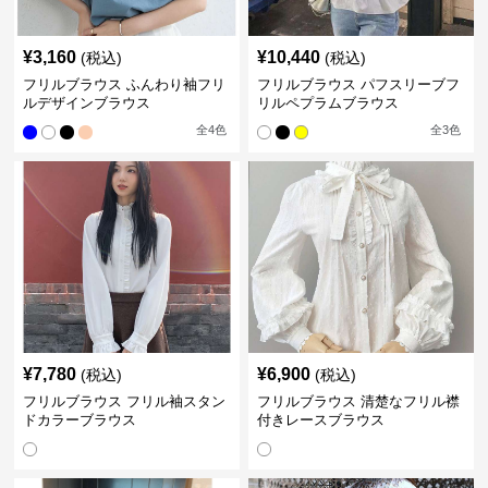
¥
3,160
¥
10,440
(税込)
(税込)
フリルブラウス ふんわり袖フリ
フリルブラウス パフスリーブフ
ルデザインブラウス
リルペプラムブラウス
全
4
色
全
3
色
¥
7,780
¥
6,900
(税込)
(税込)
フリルブラウス フリル袖スタン
フリルブラウス 清楚なフリル襟
ドカラーブラウス
付きレースブラウス