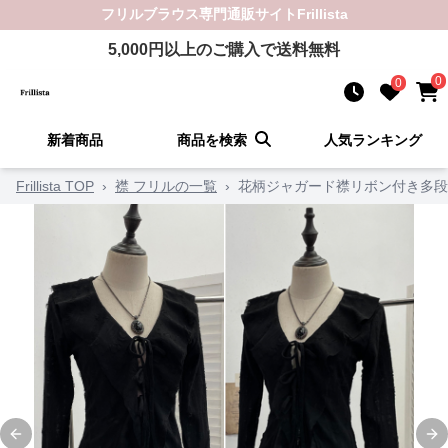
フリルブラウス
専門通販サイト
Frillista
5,000
円以上のご購入で送料無料
0
0
新着商品
商品を検索
人気ランキング
Frillista TOP
›
襟 フリルの一覧
›
花柄ジャガード襟リボン付き多
Previous slide
Ne