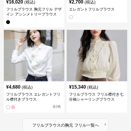
¥
16,020
¥
2,700
(税込)
(税込)
フリルブラウス 胸元フリル デザ
エレガントフリルブラウス
イン アシンメトリーブラウス
¥
4,680
¥
15,340
(税込)
(税込)
フリルブラウス エレガントフリ
フリルブラウス フリル襟付き七
ル襟付きブラウス
分袖シャーリングブラウス
全
2
色
›
フリルブラウス
の
胸元 フリル
一覧へ